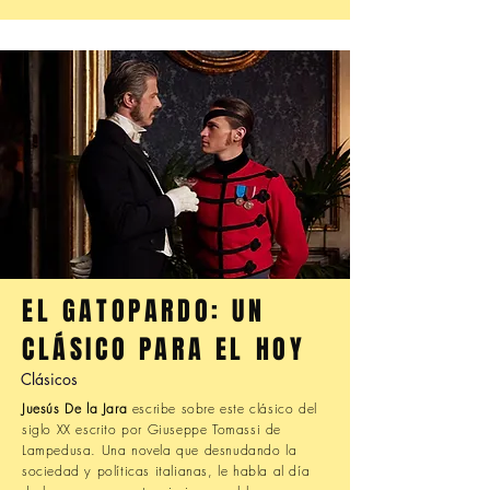
EL GATOPARDO: UN
CLÁSICO PARA EL HOY
Clásicos
Juesús De la Jara
escribe sobre este clásico del
siglo XX escrito por Giuseppe Tomassi de
Lampedusa. Una novela que desnudando la
sociedad y políticas italianas, le habla al día