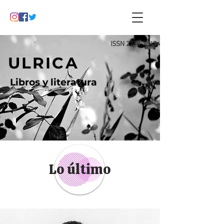
ISSN
2718-7543
ULRICA
Libros y literatura
Lo último