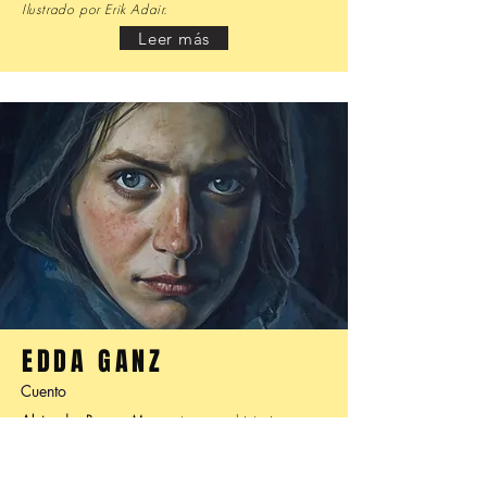
Ilustrado por Erik Adair.
Leer más
EDDA GANZ
Cuento
Alejandro Ramos M
. nos trae una historia que
dialoga con uno de los más emblemáticos
cuentos de la literatura argentina y que, en un
verdadero juego de intertextualidad, nos