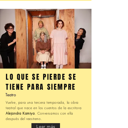
LO QUE SE PIERDE SE
TIENE PARA SIEMPRE
Teatro
Vuelve, para una tercera temporada, la obra
teatral que nace en los cuentos de la escritora
Alejandra Kamiya
. Conversamos con ella
después del reestreno.
Leer más