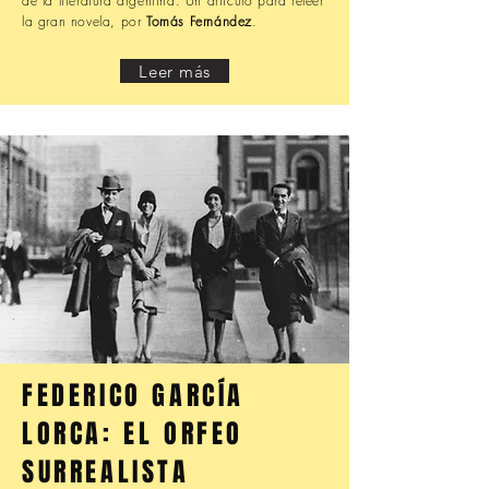
de la literatura argentina. Un artículo para releer
la gran novela, por
Tomás Fernández
.
Leer más
FEDERICO GARCÍA
LORCA: EL ORFEO
SURREALISTA