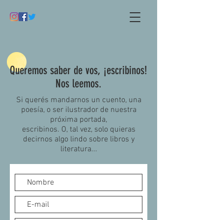
Queremos saber de vos, ¡escribinos!
Nos leemos.
Si querés mandarnos un cuento, una
poesía, o ser ilustrador de nuestra
próxima portada,
escribinos. O, tal vez, solo quieras
decirnos algo lindo sobre libros y
literatura...