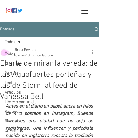
Entrada
Todos
Ulrica Revista
Todos
18 may
10 min de lectura
El arte de mirar la vereda: de
Clásicos
las Aguafuertes porteñas y
Perfiles
Lecturas
las de Storni al feed de
Artículos
Vanessa Bell
Librero por un día
Antes en el diario en papel, ahora en hilos 
Reseñas
de X o posteos en Instagram, Buenos 
Aires es una ciudad que no deja de 
Entrevistas
registrarse. Una influencer y periodista 
Columnas
nacida en Inglaterra rescata la tradición 