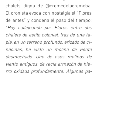
chalets digna de @cremedelacremeba. 
El cronista evoca con nostalgia el “Flores 
de antes” y condena el paso del tiempo: 
“
Hoy callejeando por Flores en­tre dos 
cha­lets de es­ti­lo co­lo­nial, tras de una ta­
pia, en un te­rre­no pro­fun­do, eri­za­do de ci­
na­ci­nas, he vis­to un mo­li­no de vien­to 
des­mo­cha­do. Uno de esos mo­li­nos de 
vien­to an­ti­guos, de re­cia ar­ma­zón de hie­
rro oxi­da­da pro­fun­da­men­te. Al­gu­nas pa­
le­tas tor­ci­das col­ga­ban del en­gra­na­je ne­
gro, allá arri­ba, co­mo la ca­be­za de un de­
ca­pi­ta­do; y me que­dé pen­san­do tris­te­
men­te en qué bo­ni­to de­bía de ha­ber si­do 
to­do eso ha­ce al­gu­nos años, cuan­do el 
agua de uso se re­co­gía del po­zo. ¡Cuán­tos 
han pa­sa­do des­de en­ton­ces! Flo­res, el 
Flo­res de las quin­tas, de las enor­mes 