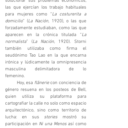
solucionar sus problemas económicos, 
las que ejercían los trabajo habituales 
para mujeres como “
La costurerita a 
domicilio
” (
La Nación
, 1920), o las que 
forzadamente estudiaban, como las que 
aparecen en la crónica titulada “
La 
normalista
” (
La Nación, 
1920). Storni 
también utilizaba como firma el 
seudónimo Tao Lao en la que encarna 
irónica y lúdicamente la omnipresencia 
masculina delimitadora de lo 
femenino.            
	Hoy, esa 
flânerie
 con conciencia de 
género resuena en los posteos de Bell, 
quien utiliza su plataforma para 
cartografiar la calle no solo como espacio 
arquitectónico, sino como territorio de 
lucha: en sus 
stories 
mostró
su 
participación en 
Ni una Menos
 así como 