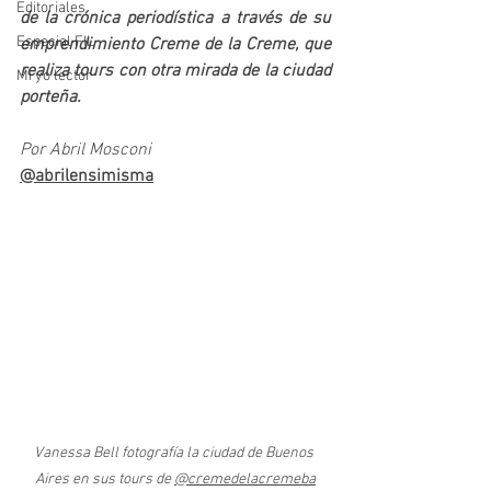
Editoriales
de la crónica periodística a través de su 
Especial FIL
emprendimiento Creme de la Creme, que 
realiza tours con otra mirada de la ciudad 
Mi yo lector
porteña.
Por Abril Mosconi
@abrilensimisma
Vanessa Bell fotografía la ciudad de Buenos 
Aires en sus tours de 
@cremedelacremeba