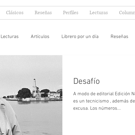
Clásicos
Reseñas
Perfiles
Lecturas
Column
Lecturas
Artículos
Librero por un día
Reseñas
Especial FIL
Mi yo lector
Desafío
A modo de editorial Edición N45 La muerte de un esc
es un tecnicismo , además de 
excusa. Los números...