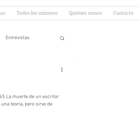
as
Todos los números
Quiénes somos
Contacto
Entrevistas
ritor
una teoría, pero sirve de