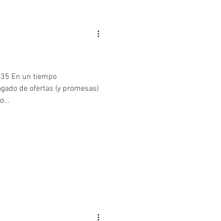
 N35 En un tiempo
no...