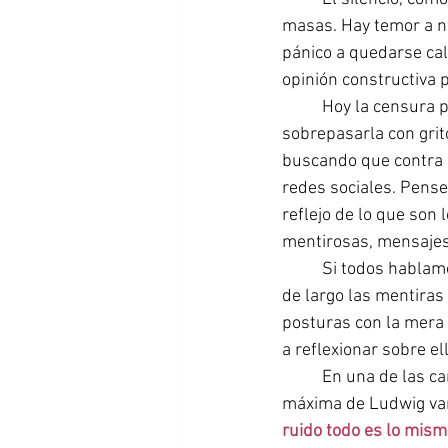
masas. Hay temor a no
pánico a quedarse call
opinión constructiva 
	Hoy la censura pareciera no buscar que una voz desaparezca, sino que consistiría en 
sobrepasarla con grito
buscando que contra él
redes sociales. Pense
reflejo de lo que son 
mentirosas, mensajes
	Si todos hablamos al mismo tiempo, no nos escuchamos. Y si no nos escuchamos, pasan 
de largo las mentiras 
posturas con la mera 
a reflexionar sobre ell
	En una de las cartas de los escritores que mencionamos al principio recuerdan una 
máxima de Ludwig va
ruido todo es lo mis