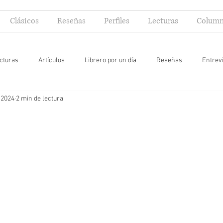
Clásicos
Reseñas
Perfiles
Lecturas
Column
cturas
Artículos
Librero por un día
Reseñas
Entrev
 2024
2 min de lectura
 yo lector