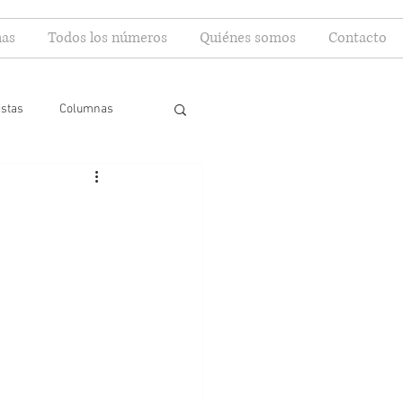
as
Todos los números
Quiénes somos
Contacto
istas
Columnas