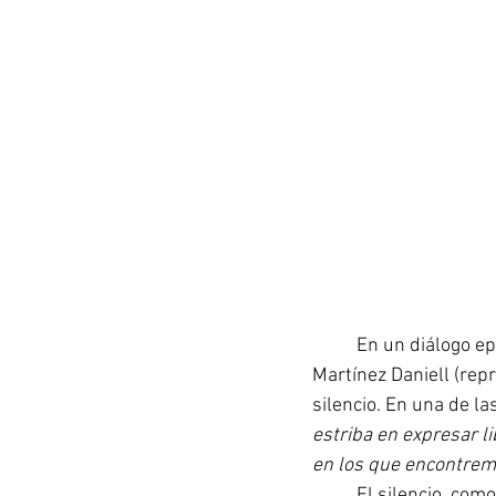
	En un diálogo epistolar entre los escritores argentinos Soledad Urquía y Sebastián 
Martínez Daniell (rep
silencio. En una de las
estriba en expresar l
en los que encontrem
	El silencio, como espacio de reflexión e intimidad, ha perdido su lugar en la sociedad de 