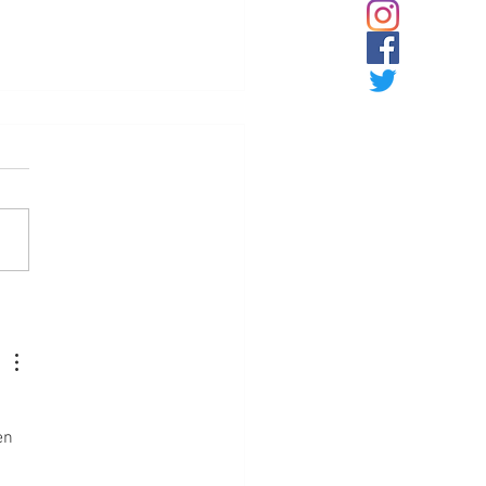
jo doble
en 