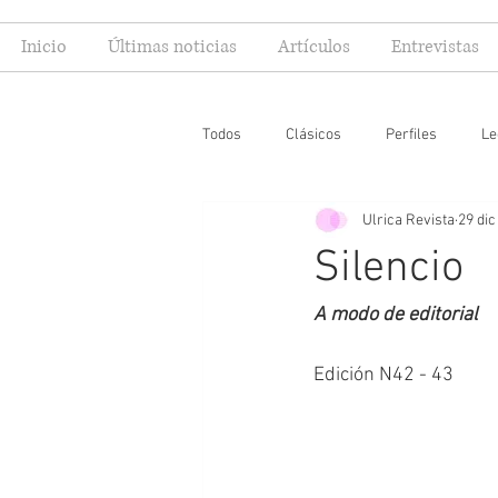
Inicio
Últimas noticias
Artículos
Entrevistas
Todos
Clásicos
Perfiles
Le
Ulrica Revista
29 dic
Editoriales
Especial FIL
Mi
Silencio
A modo de editorial
Edición N42 - 43