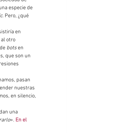
 una especie de 
ic
. Pero, ¿qué 
al otro 
de 
bots
 en 
s, que son un 
resiones 
efender nuestras 
os, en silencio, 
rarlo
». 
En el 