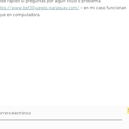
nde rápido si preguntás por algún título o problema.
ttps://www.bet30juegos-paraguay.com/
 – en mi caso funcionan 
 que en computadora.