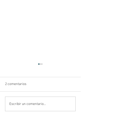
2 comentarios
Silencio
Perseguidos y
Escribir un comentario...
perseguidores