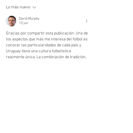
Lo más nuevo
David Murphy
13 jun
Gracias por compartir esta publicación. Uno de 
los aspectos que más me interesa del fútbol es 
conocer las particularidades de cada país y 
Uruguay tiene una cultura futbolística 
realmente única. La combinación de tradición, 
competitividad y pasión siempre genera 
historias interesantes. Mientras investigaba 
sobre algunos clubes y el desarrollo de la 
temporada actual encontré futbol uruguay 
https://futbol-uruguay.com/
 y me resultó útil 
para consultar información general sobre las 
competiciones nacionales. Me gusta descubrir 
fuentes que ayuden a seguir la actualidad 
deportiva…
Mostrar más
Me gusta
Reaccionar