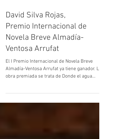
David Silva Rojas,
Premio Internacional de
Novela Breve Almadía-
Ventosa Arrufat
El I Premio Internacional de Novela Breve
Almadía-Ventosa Arrufat ya tiene ganador. La
obra premiada se trata de Donde el agua
trabaja del autor peruano David Silva Rojas. El
jurado estuvo formado por Cristina Rivera
Garza, Selva Almada y Mónica Ojeda, todas
grandes referentes de la literatura
latinoamericana contemporánea. El certamen,
que en esta primera edición recibió más de