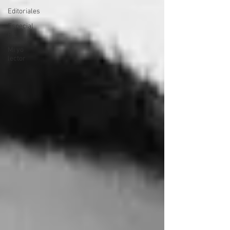
Editoriales
Especial
FIL
Mi yo
lector