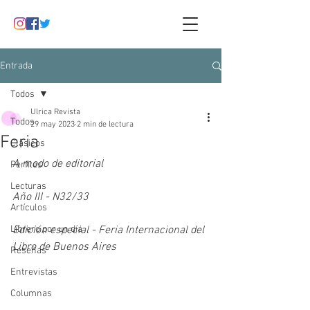
Entrada
Todos
Ulrica Revista
Todos
29 may 2023
2 min de lectura
Feria
Clásicos
A modo de editorial
Perfiles
Lecturas
Año III - N32/33
Artículos
Librero por un día
Edición especial - Feria Internacional del 
Libro de Buenos Aires
Reseñas
Entrevistas
Columnas