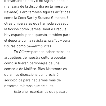
derramando tinta y o no sigan siendo la 
manzana de la discordia en la mesa de 
Navidad). Pero también figuras artísticas 
como la Coca Sarli y Susana Gimenez. U 
otras universales que han sobrepasado 
la ficción como James Bond o Drácula. 
Hay espacio, por supuesto, también para 
el deporte con la revista 
El gráfico
 y para 
figuras como 
Guillermo Vilas
.
	En 
Olimpo
 parecen caber todos los 
arquetipos de nuestra cultura popular 
como si fueran personajes de una 
comedia de Molière. Blas Matamoro es 
quien los disecciona con precisión 
sociológica para hablarnos más de 
nosotros mismos que de ellos.
	Este año recordamos que pasaron 
50 años del último golpe cívico-militar y 
es una herida aún sangrante de nuestra 