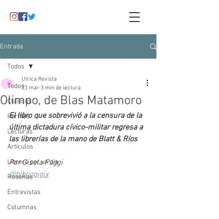
Entrada
Todos
Ulrica Revista
Todos
23 mar
3 min de lectura
Olimpo, de Blas Matamoro
Clásicos
El libro que sobrevivió a la censura de la 
Perfiles
última dictadura cívico-militar regresa a 
Lecturas
las librerías de la mano de Blatt & Ríos
Artículos
Librero por un día
Por Gisela Paggi
@bibliogigix
Reseñas
Entrevistas
Columnas