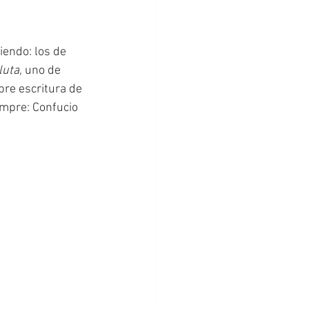
endo: los de 
luta
, uno de 
bre escritura de 
empre: Confucio 