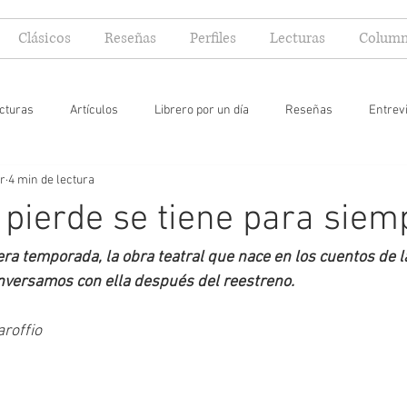
Clásicos
Reseñas
Perfiles
Lecturas
Column
cturas
Artículos
Librero por un día
Reseñas
Entrev
r
4 min de lectura
 yo lector
 pierde se tiene para siem
era temporada, la obra teatral que nace en los cuentos de la
nversamos con ella después del reestreno.
roffio