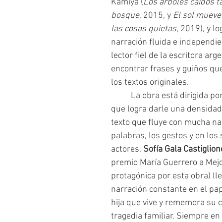
Kamiya (
Los árboles caídos t
bosque
, 2015, y 
El sol mueve
las cosas quietas
, 2019), y l
narración fluida e independie
lector fiel de la escritora ar
encontrar frases y guiños que
los textos originales.
	La obra está dirigida por
que logra darle una densidad
texto que fluye con mucha nat
palabras, los gestos y en los 
actores. 
Sofía Gala Castiglion
premio María Guerrero a Mejor
protagónica por esta obra) ll
narración constante en el pap
hija que vive y rememora su c
tragedia familiar. Siempre en 