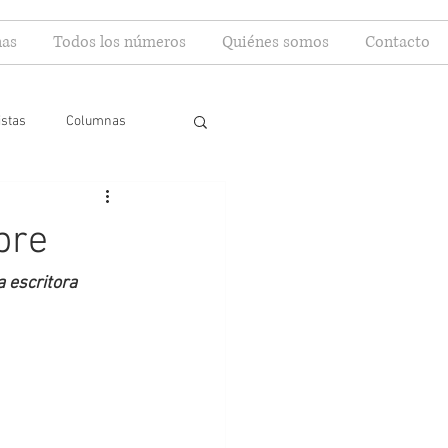
as
Todos los números
Quiénes somos
Contacto
istas
Columnas
pre
 escritora 