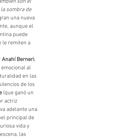
ambién son el 
 la sombra de 
ogran una nueva 
nte, aunque el 
gentina puede 
 le remiten a 
 
Anahí Berneri
, 
 emocional al 
uralidad en las 
silencios de los 
e
 (que ganó un 
 actriz 
eva adelante una 
el principal de 
uriosa vida y 
escena, las 