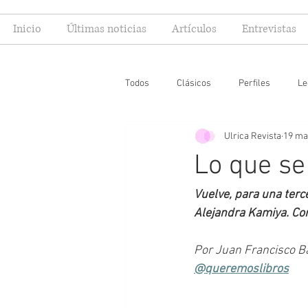
Inicio
Últimas noticias
Artículos
Entrevistas
Todos
Clásicos
Perfiles
Le
Ulrica Revista
19 ma
Editoriales
Especial FIL
Mi
Lo que se
Vuelve, para una terc
Alejandra Kamiya. Co
Por Juan Francisco Ba
@queremoslibros