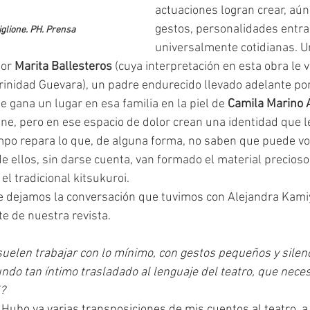
actuaciones logran crear, aú
gestos, personalidades entra
iglione. PH. Prensa
universalmente cotidianas. 
or 
Marita Ballesteros 
(cuya interpretación en esta obra le 
rinidad Guevara), un padre endurecido llevado adelante por
 gana un lugar en esa familia en la piel de 
Camila Marino 
iempo repara lo que, de alguna forma, no saben que puede vo
e ellos, sin darse cuenta, van formado el material precioso
el tradicional kitsukuroi. 
e de nuestra revista.
uelen trabajar con lo mínimo, con gestos pequeños y silenc
undo tan íntimo trasladado al lenguaje del teatro, que nece
l?
 Hubo ya varias transposiciones de mis cuentos al teatro, a 