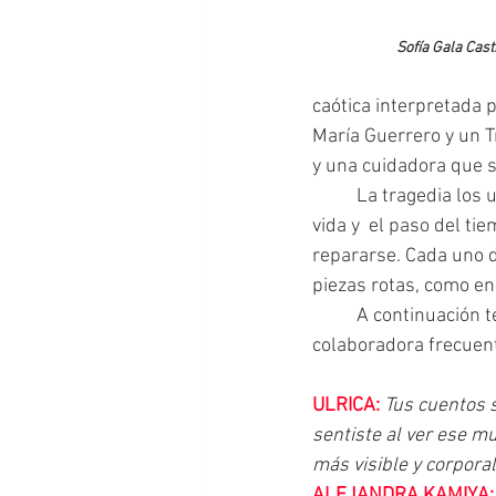
Sofía Gala Cast
caótica interpretada p
María Guerrero y un T
y una cuidadora que se
	La tragedia los une, pero en ese espacio de dolor crean una identidad que les da una nueva 
vida y  el paso del t
repararse. Cada uno d
piezas rotas, como en 
 	A continuación te dejamos la conversación que tuvimos con Alejandra Kamiya, una 
colaboradora frecuent
ULRICA:
Tus cuentos s
sentiste al ver ese m
más visible y corpora
ALEJANDRA KAMIYA: