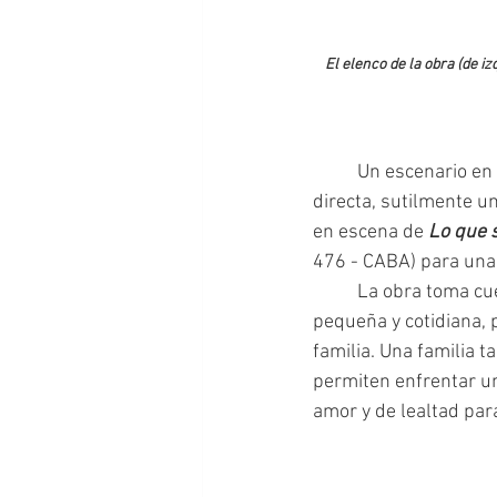
El elenco de la obra (de iz
	Un escenario en el que cada objeto cumple una función narrativa. Una narración constante, 
directa, sutilmente un
en escena de 
Lo que 
476 - CABA) para una
	La obra toma cu
pequeña y cotidiana, 
familia. Una familia t
permiten enfrentar un
amor y de lealtad para