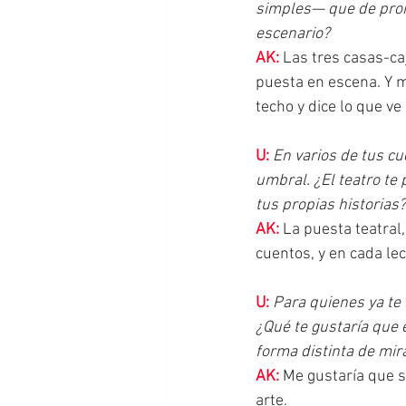
simples— que de pront
escenario?
AK:
 Las tres casas-ca
puesta en escena. Y m
techo y dice lo que ve 
U:
En varios de tus cu
umbral. ¿El teatro te
tus propias historias?
AK:
 La puesta teatral
cuentos, y en cada le
U:
Para quienes ya te 
¿Qué te gustaría que e
forma distinta de mir
AK:
Me gustaría que s
arte.