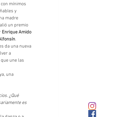
n con mínimos 
ñables y 
Una madre 
valió un premio 
 
Enrique Amido
Alfonsín
. 
lver a 
 que une las 
ios. ¿Qué 
sariamente es 
la danza o a 