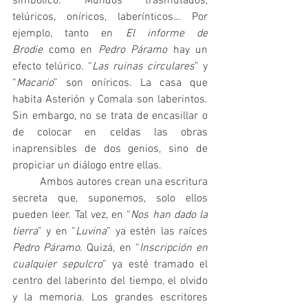
simbólico. Mundos trasmutados, 
telúricos, oníricos, laberínticos… Por 
ejemplo, tanto en 
El informe de 
Brodie
 como en 
Pedro Páramo
 hay un 
efecto telúrico. “
Las ruinas circulares
” y 
“
Macario
” son oníricos. La casa que 
habita Asterión y Comala son laberintos. 
Sin embargo, no se trata de encasillar o 
de colocar en celdas las obras 
inaprensibles de dos genios, sino de 
propiciar un diálogo entre ellas.
 	Ambos autores crean una escritura 
secreta que, suponemos, solo ellos 
pueden leer. Tal vez, en “
Nos han dado la 
tierra
” y en “
Luvina
” ya estén las raíces 
Pedro Páramo
. Quizá, en “
Inscripción en 
cualquier sepulcro
” ya esté tramado el 
centro del laberinto del tiempo, el olvido 
y la memoria. Los grandes escritores 