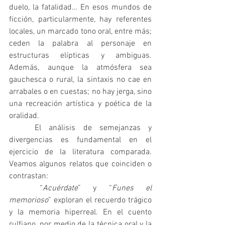
duelo, la fatalidad… En esos mundos de 
ficción, particularmente, hay referentes 
locales, un marcado tono oral, entre más; 
ceden la palabra al personaje en 
estructuras elípticas y ambiguas. 
Además, aunque la atmósfera sea 
gauchesca o rural, la sintaxis no cae en 
arrabales o en cuestas; no hay jerga, sino 
una recreación artística y poética de la 
oralidad.
	El análisis de semejanzas y 
divergencias es fundamental en el 
ejercicio de la literatura comparada. 
Veamos algunos relatos que coinciden o 
contrastan:
	“
Acuérdate
” y “
Funes el 
memorioso
” exploran el recuerdo trágico 
y la memoria hiperreal. En el cuento 
rulfiano, por medio de la técnica oral y la 