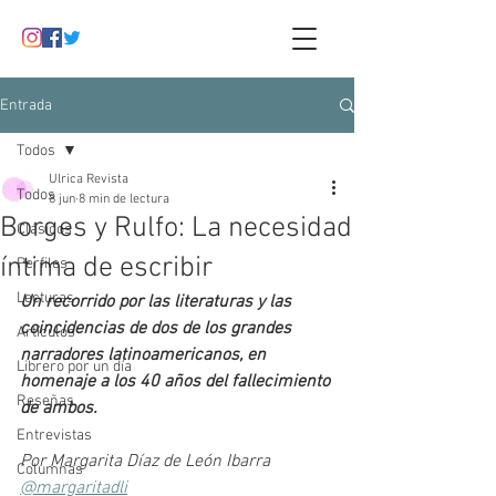
Entrada
Todos
Ulrica Revista
Todos
8 jun
8 min de lectura
Borges y Rulfo: La necesidad
Clásicos
íntima de escribir
Perfiles
Lecturas
Un recorrido por las literaturas y las 
coincidencias de dos de los grandes 
Artículos
narradores latinoamericanos, en 
Librero por un día
homenaje a los 40 años del fallecimiento 
Reseñas
de ambos.
Entrevistas
Por Margarita Díaz de León Ibarra
Columnas
@margaritadli