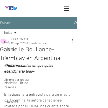
Entrada
Todos
Ulrica Revista
Todos
22 sept 2025
4 min de lectura
Gabrielle Boulianne-
Clásicos
Tremblay en Argentina
Perfiles
Lecturas
«
Hubo instantes en que quise 
abandonarlo todo
»
Artículos
Librero por un día
Noticias Ulrica
Reseñas
En su primera entrevista para un medio 
Entrevistas
de Argentina, la autora canadiense, 
Columnas
invitada por el FILBA, nos cuenta sobre 