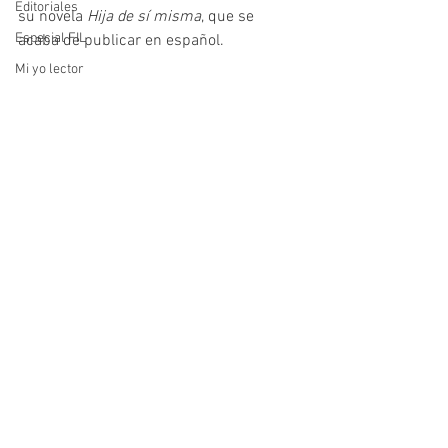
Editoriales
su novela 
Hija de sí misma
, que se 
Especial FIL
acaba de publicar en español.
Mi yo lector