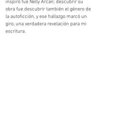
inspiró fue Nelly Arcan; descubrir su 
obra fue descubrir también el género de 
la autoficción, y ese hallazgo marcó un 
giro, una verdadera revelación para mi 
escritura.
PH. Julie Langenegger Lachance
U: ¿Cómo ves el tema de las “etiquetas” 
literarias? Parecen preocupar más a 
críticos y periodistas que a los propios 
lectores.