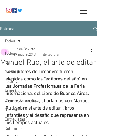
Entrada
Todos
Ulrica Revista
Todos
29 may 2023
3 min de lectura
Manuel Rud, el arte de editar
Clásicos
Los editores de Limonero fueron 
Perfiles
elegidos como los "editores del año" en 
Lecturas
las Jornadas Profesionales de la Feria 
Artículos
Internacional del Libro de Buenos Aires. 
Librero por un día
Con esta excusa, charlamos con Manuel 
Rud sobre el arte de editar libros 
Reseñas
infantiles y el desafío que representa en 
Entrevistas
los tiempos actuales.
Columnas