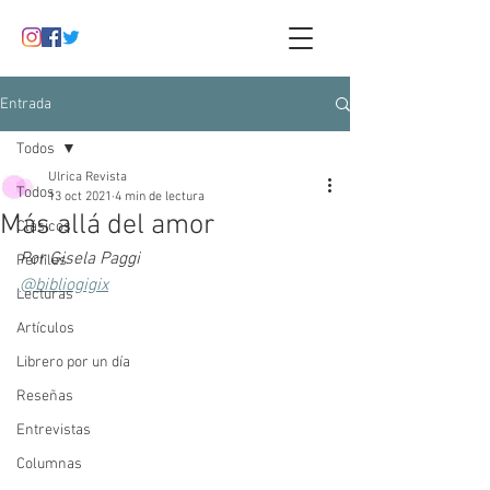
Entrada
Todos
Ulrica Revista
Todos
13 oct 2021
4 min de lectura
Más allá del amor
Clásicos
Por Gisela Paggi 
Perfiles
@bibliogigix
Lecturas
Artículos
Librero por un día
Reseñas
Entrevistas
Columnas