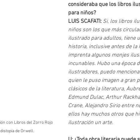
consideraba que los libros ilu
para niños?
LUIS SCAFATI: 
Si, los libros i
niños son los que más circulan,
ilustrado para adultos, tiene u
historia, inclusive antes de la 
imprenta algunos monjes ilus
incunables. Hubo una época d
ilustradores, puedo menciona
quien le puso imagen a gran pa
clásicos de la literatura, Aubr
Edmund Dulac, Arthur Rackha
Crane, Alejandro Sirio entre n
ellos hay muchos otros que hic
ilustración un arte.
ón con Libros del Zorro Rojo 
 distopía de Orwell.
U: ¿Toda obra literaria puede s