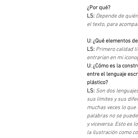
¿Por qué?
LS: 
Depende de quién s
el texto, para acompa
U: ¿Qué elementos debe
LS: 
Primero calidad l
entrarían en mi icono
U: ¿Cómo es la constr
entre el lenguaje escri
plástico?
LS: 
Son dos lenguajes,
sus límites y sus dif
muchas veces lo que 
palabras no se puede
y viceversa. Esto es l
la ilustración como c