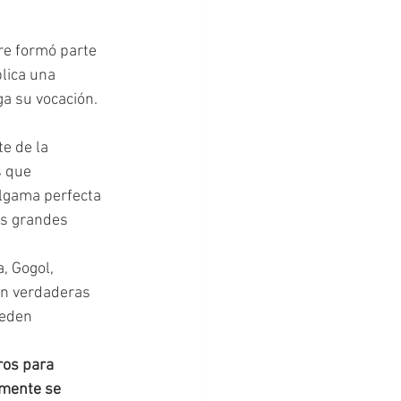
lica una 
a su vocación.  
e de la 
s que 
algama perfecta 
as grandes 
on verdaderas 
ueden 
ros para 
lmente se 