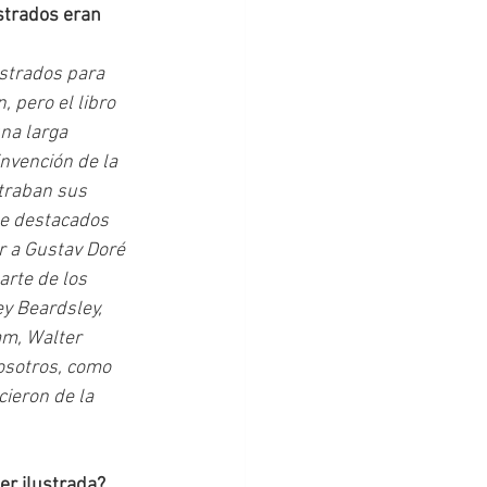
strados eran 
lustrados para 
 pero el libro 
na larga 
invención de la 
traban sus 
e destacados 
r a Gustav Doré 
rte de los 
ey Beardsley, 
m, Walter 
osotros, como 
ieron de la 
er ilustrada? 