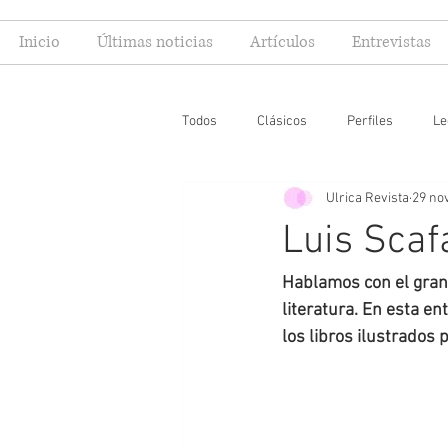
Inicio
Últimas noticias
Artículos
Entrevistas
Todos
Clásicos
Perfiles
Le
Ulrica Revista
29 no
Editoriales
Especial FIL
Mi
Luis Scaf
Hablamos con el gran 
literatura. En esta e
los libros ilustrados 