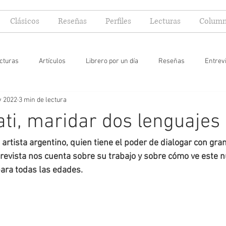
Clásicos
Reseñas
Perfiles
Lecturas
Column
cturas
Artículos
Librero por un día
Reseñas
Entrev
v 2022
3 min de lectura
 yo lector
ati, maridar dos lenguajes
artista argentino, quien tiene el poder de dialogar con gra
ntrevista nos cuenta sobre su trabajo y sobre cómo ve este
para todas las edades.