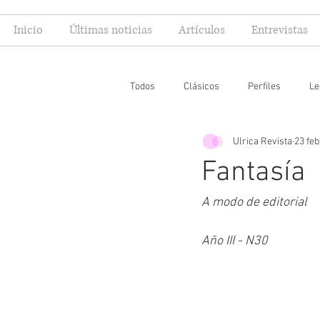
Inicio
Últimas noticias
Artículos
Entrevistas
Todos
Clásicos
Perfiles
Le
Ulrica Revista
23 feb
Editoriales
Especial FIL
Mi
Fantasía
A modo de editorial
Año III - N30