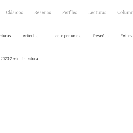
Clásicos
Reseñas
Perfiles
Lecturas
Column
cturas
Artículos
Librero por un día
Reseñas
Entrev
 2023
2 min de lectura
 yo lector