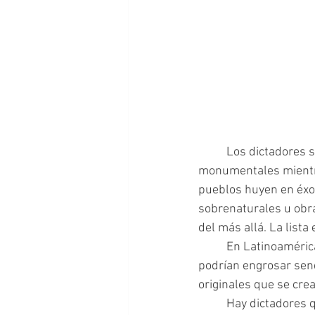
 	Los dictadores suelen tener las fantasías más extrañas. Planifican ciudades 
monumentales mientr
pueblos huyen en éxod
sobrenaturales u obra
del más allá. La lista
 	En Latinoamérica, los autócratas suelen tener fantasías más coloridas y casi, casi, que 
podrían engrosar sen
originales que se cre
	Hay dictadores que creen tener poderes sobrenaturales ilimitados. Por ejemplo creen que 