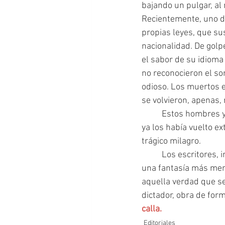
bajando un pulgar, al 
Recientemente, uno de
propias leyes, que su
nacionalidad. De golp
el sabor de su idioma 
no reconocieron el son
odioso. Los muertos 
se volvieron, apenas,
  	Estos hombres y mujeres sin patria, partieron al exilio. Aunque, a decir verdad, el decreto 
ya los había vuelto ex
trágico milagro.
  	Los escritores, incluso esos que se vieron privados de identidad, no podrían haber escrito 
una fantasía más memo
aquella verdad que se
dictador, obra de form
calla.
Editoriales