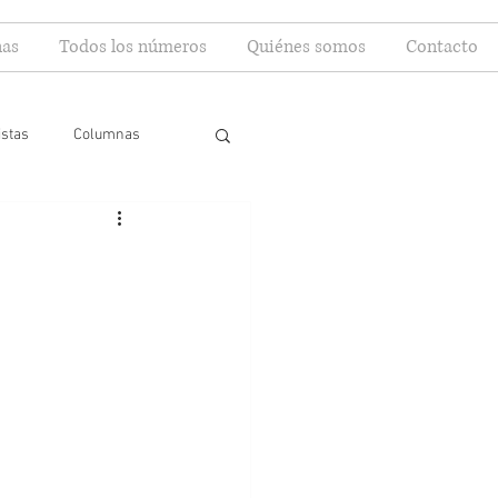
as
Todos los números
Quiénes somos
Contacto
istas
Columnas