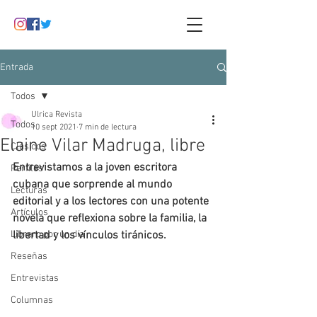
Entrada
Todos
Ulrica Revista
Todos
10 sept 2021
7 min de lectura
Elaine Vilar Madruga, libre
Clásicos
Entrevistamos a la joven escritora 
Perfiles
cubana que sorprende al mundo 
Lecturas
editorial y a los lectores con una potente 
Artículos
novela que reflexiona sobre la familia, la 
Librero por un día
libertad y los vínculos tiránicos.
Reseñas
Entrevistas
Columnas