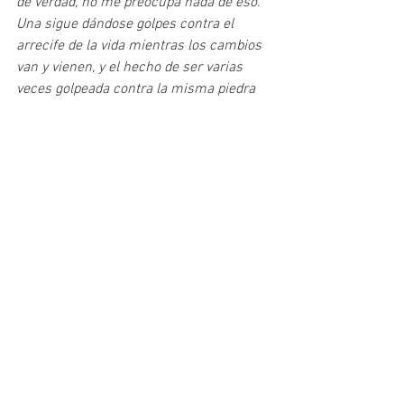
de verdad, no me preocupa nada de eso. 
Una sigue dándose golpes contra el 
arrecife de la vida mientras los cambios 
van y vienen, y el hecho de ser varias 
veces golpeada contra la misma piedra 
te va transformando, te moldea, te 
convierte en una creadora lista para salir 
a morder el arrecife y a la vida misma si 
hace falta. En el proceso también mis 
historias —las que contaré de ahora en 
adelante— nacerán moldeadas a imagen 
y semejanza de mi deseo de ser testigo y 
de dar voz al presente.
U: ¿Cómo fue la experiencia de trabajo 
propuesta por editorial Barrett?
EVM: 
Con todo el equipo de Barrett y con 
Cristina Morales, la editora de La tiranía 
de las moscas, el proceso de trabajo fue 