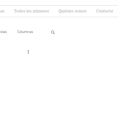
as
Todos los números
Quiénes somos
Contacto
istas
Columnas