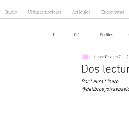
Inicio
Últimas noticias
Artículos
Entrevistas
Todos
Clásicos
Perfiles
Le
Ulrica Revista
7 jul 
Editoriales
Especial FIL
Mi
Dos lectu
Por Laura Linero
@delibrosyotraspasi