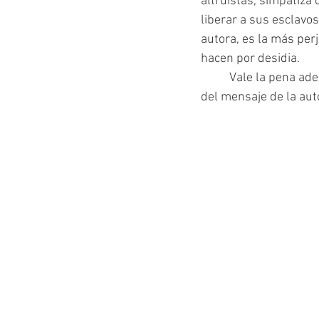
altruistas, simpatiza 
liberar a sus esclavos
autora, es la más perj
hacen por desidia.
 	Vale la pena adentrarse en este clásico sin prejuicios y sacar conclusiones propias acerca 
del mensaje de la aut