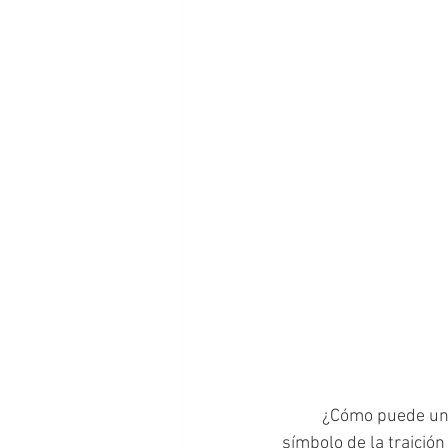
	¿Cómo puede una novela pasar de ser el rostro más visible de una causa noble a ser el 
símbolo de la traició