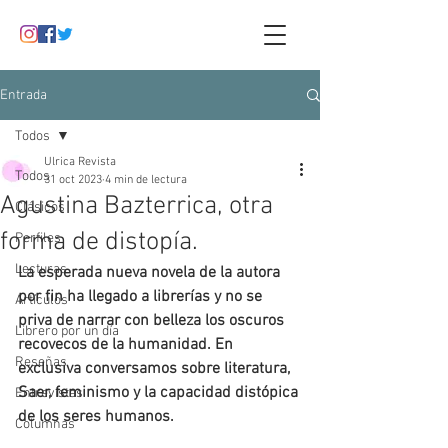
Entrada
Todos
Ulrica Revista
Todos
31 oct 2023
4 min de lectura
Agustina Bazterrica, otra
Clásicos
forma de distopía.
Perfiles
Lecturas
La esperada nueva novela de la autora 
por fin ha llegado a librerías y no se 
Artículos
priva de narrar con belleza los oscuros 
Librero por un día
recovecos de la humanidad. En 
Reseñas
exclusiva conversamos sobre literatura, 
Saer, feminismo y la capacidad distópica 
Entrevistas
de los seres humanos.
Columnas