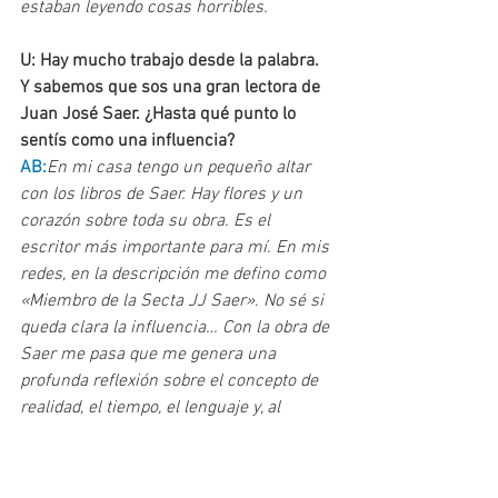
estaban leyendo cosas horribles.
U: Hay mucho trabajo desde la palabra. 
Y sabemos que sos una gran lectora de 
Juan José Saer. ¿Hasta qué punto lo 
sentís como una influencia?
AB:
En mi casa tengo un pequeño altar 
con los libros de Saer. Hay flores y un 
corazón sobre toda su obra. Es el 
escritor más importante para mí. En mis 
redes, en la descripción me defino como 
«Miembro de la Secta JJ Saer». No sé si 
queda clara la influencia… Con la obra de 
Saer me pasa que me genera una 
profunda reflexión sobre el concepto de 
realidad, el tiempo, el lenguaje y, al 
mismo tiempo, tengo sensaciones 
físicas, veo lo que me narra, sus 
personajes forman parte de mi vida, 