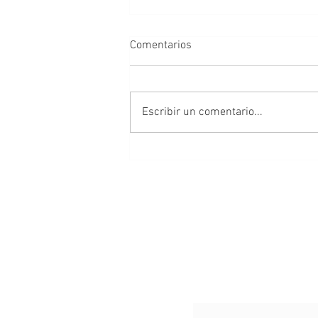
Comentarios
Escribir un comentario...
Al alcance de todos