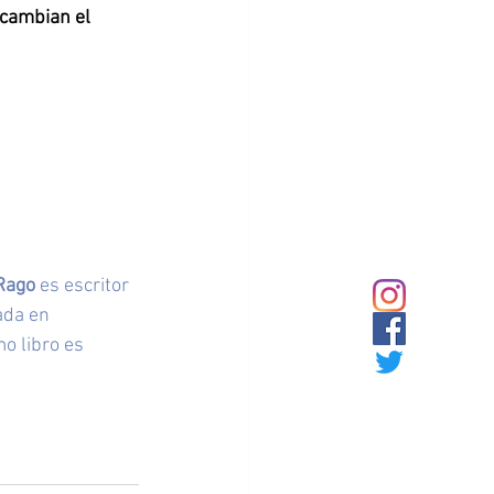
 cambian el 
 Rago
 es escritor 
ada en 
mo libro es 