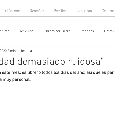
Clásicos
Reseñas
Perfiles
Lecturas
Column
cturas
Artículos
Librero por un día
Reseñas
Entrev
 2020
2 min de lectura
 yo lector
dad demasiado ruidosa"
e este mes, es librero todos los días del año: así que es pan
ma muy personal.