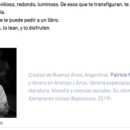
villoso, redondo, luminoso. De esos que te transfiguran, te
a. 
 le puede pedir a un libro. 
 lo lean, y lo disfruten. 
(Ciudad de Buenos Aires, Argentina). 
Patricio
y librero en Aristipo Libros, librería especializ
literatura, filosofía y ciencias sociales. Su últi
Ejemplares únicos
 (Bajolaluna, 2019).
as