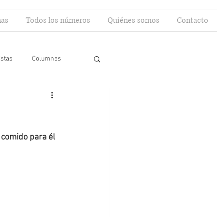
as
Todos los números
Quiénes somos
Contacto
istas
Columnas
 comido para él 