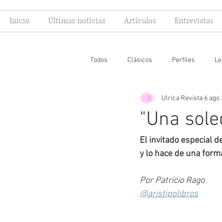
Inicio
Últimas noticias
Artículos
Entrevistas
Todos
Clásicos
Perfiles
Le
Ulrica Revista
6 ago
Editoriales
Especial FIL
Mi
"Una sole
El invitado especial d
y lo hace de una for
Por Patricio Rago
@aristipolibros