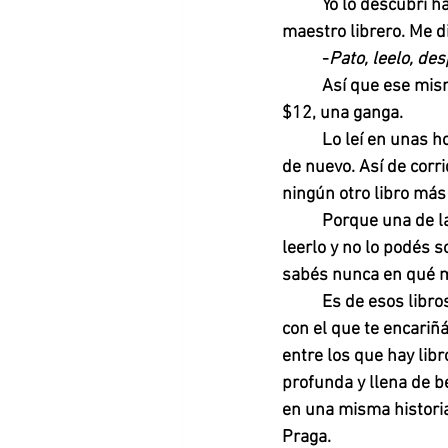
Yo lo descubrí h
maestro librero. Me di
-
Pato, leelo, de
Así que ese mism
$12, una ganga. 
Lo leí en unas ho
de nuevo. Así de corri
ningún otro libro más 
Porque una de la
leerlo y no lo podés s
sabés nunca en qué mo
Es de esos libro
con el que te encariñ
entre los que hay lib
profunda y llena de be
en una misma historia
Praga. 