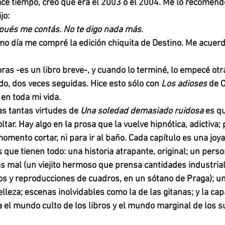
ace tiempo, creo que era el 2003 o el 2004. Me lo recomend
jo: 
spués me contás. No te digo nada más
. 
o día me compré la edición chiquita de Destino. Me acuerd
ras -es un libro breve-, y cuando lo terminé, lo empecé otra
do, dos veces seguidas. Hice esto sólo con 
Los adioses
 de O
en toda mi vida. 
s tantas virtudes de 
Una soledad demasiado ruidosa
 es q
oltar. Hay algo en la prosa que la vuelve hipnótica, adictiva;
mento cortar, ni para ir al baño. Cada capítulo es una joya
s que tienen todo: una historia atrapante, original; un pers
ás mal (un viejito hermoso que prensa cantidades industrial
ros y reproducciones de cuadros, en un sótano de Praga); una
lleza; escenas inolvidables como la de las gitanas; y la cap
 el mundo culto de los libros y el mundo marginal de los s