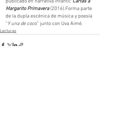
publicado en narrativa infantil: 
Cartas a 
Margarito Primavera
 (2016).Forma parte 
de la dupla escénica de música y poesía 
“
Y una de coc
o” junto con Uva Aimé.
Lecturas
Ver todo
Entradas recientes