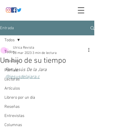
Entrada
Todos
Ulrica Revista
Todos
28 mar 2023
3 min de lectura
Un hijo de su tiempo
Clásicos
Por Jesús De la Jara
Perfiles
@jesusdelajara.c
Lecturas
Artículos
Librero por un día
Reseñas
Entrevistas
Columnas