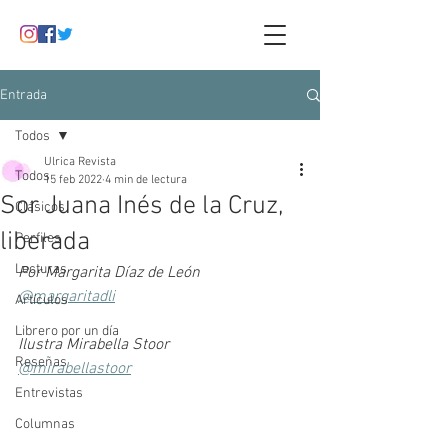
Entrada
Todos
Ulrica Revista
Todos
15 feb 2022
4 min de lectura
Sor Juana Inés de la Cruz,
Clásicos
liberada
Perfiles
Lecturas
Por Margarita Díaz de León
@margaritadli
Artículos
Librero por un día
Ilustra Mirabella Stoor
Reseñas
@mirabellastoor
Entrevistas
Columnas