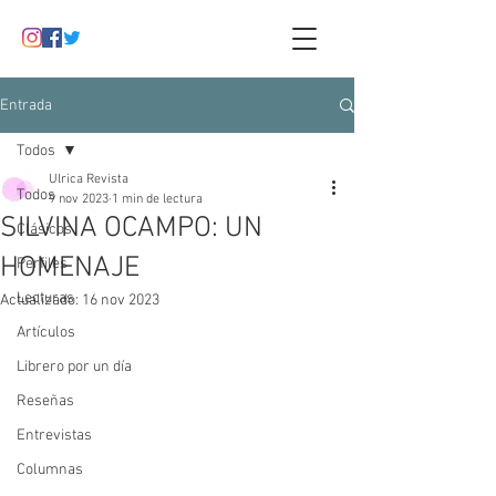
Entrada
Todos
Ulrica Revista
Todos
9 nov 2023
1 min de lectura
SILVINA OCAMPO: UN
Clásicos
HOMENAJE
Perfiles
Lecturas
Actualizado:
16 nov 2023
Artículos
Librero por un día
Reseñas
Entrevistas
Columnas