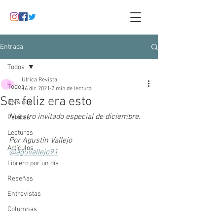
Entrada
Todos
Ulrica Revista
Todos
16 dic 2021
2 min de lectura
Ser feliz era esto
Clásicos
Nuestro invitado especial de diciembre.
Perfiles
Lecturas
Por Agustín Vallejo
Artículos
@aguvallejo91
Librero por un día
Reseñas
Entrevistas
Columnas