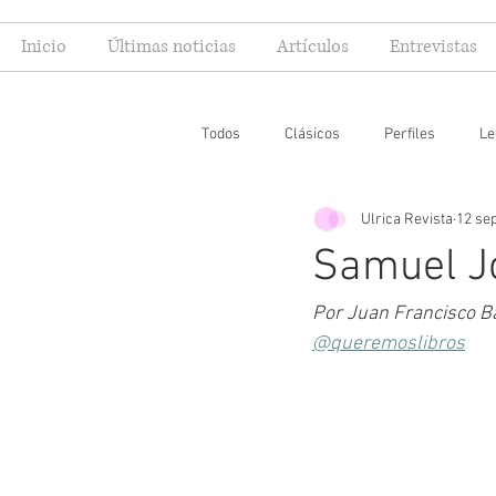
Inicio
Últimas noticias
Artículos
Entrevistas
Todos
Clásicos
Perfiles
Le
Ulrica Revista
12 se
Editoriales
Especial FIL
Mi
Samuel Jo
Por Juan Francisco Ba
@queremoslibros