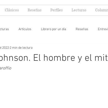
Clásicos
Reseñas
Perfiles
Lecturas
Column
cturas
Artículos
Librero por un día
Reseñas
Entrev
pt 2022
2 min de lectura
 yo lector
hnson. El hombre y el mi
roffio