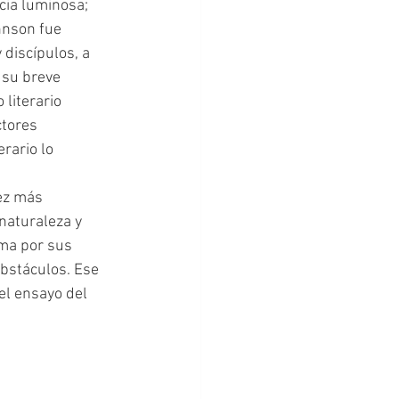
hnson fue 
discípulos, a 
 su breve 
literario 
tores 
rario lo 
naturaleza y 
ima por sus 
bstáculos. Ese 
l ensayo del 