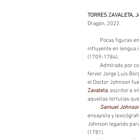
TORRES ZAVALETA, Jo
Dragón, 2022.
	Pocas figuras en la literatura británica pueden gozar del prestigio de ser el autor más 
influyente en lengua 
(1709-1784).
 	Admirado por contemporáneos y por generaciones sucesivas, en Argentina cultivaron su 
fervor Jorge Luis Bor
el Doctor Johnson fu
Zavaleta
, escritor e 
aquellas tertulias que
Samuel Johnson.
ensayista y lexicógraf
Johnson legando para
(1781).