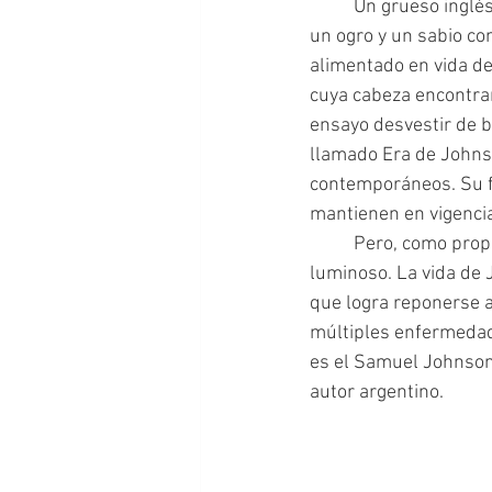
 	Un grueso inglés, medio sordo y medio ciego, de ademanes rudos y elocuencia luminosa; 
un ogro y un sabio con
alimentado en vida de
cuya cabeza encontra
ensayo desvestir de br
llamado Era de Johnso
contemporáneos. Su fil
mantienen en vigenci
 	Pero, como propone el autor, el hombre detrás del mito es más real y a la vez más 
luminoso. La vida de 
que logra reponerse a
múltiples enfermedade
es el Samuel Johnson
autor argentino.