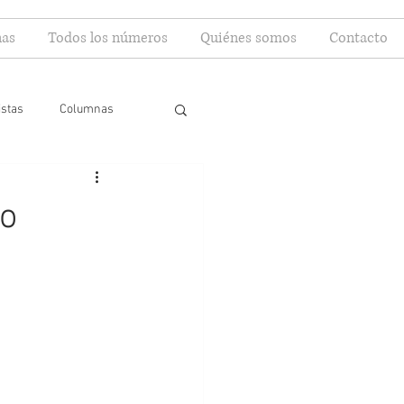
as
Todos los números
Quiénes somos
Contacto
istas
Columnas
to