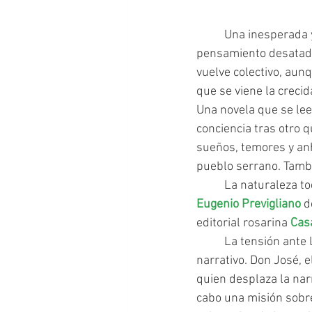
	Una inesperada y original forma de magdalena de Proust hacen que la memoria y el 
pensamiento desatado 
vuelve colectivo, aun
que se viene la crecida
Una novela que se lee
conciencia tras otro 
sueños, temores y anh
pueblo serrano. Tambi
	La naturaleza t
Eugenio Previgliano
 d
editorial rosarina 
Cas
	La tensión ante la crecida que amenaza al pueblo es la que concentra y une el hilo 
narrativo. Don José, 
quien desplaza la nar
cabo una misión sobr