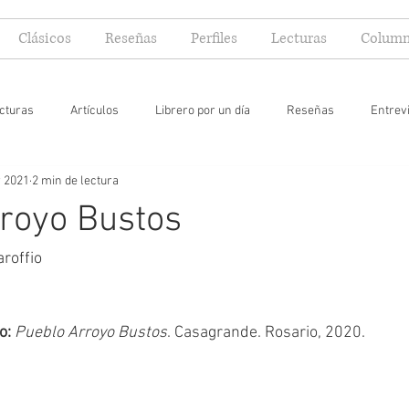
Clásicos
Reseñas
Perfiles
Lecturas
Column
cturas
Artículos
Librero por un día
Reseñas
Entrev
r 2021
2 min de lectura
 yo lector
royo Bustos
roffio
: 
Pueblo Arroyo Bustos
. Casagrande. Rosario, 2020.