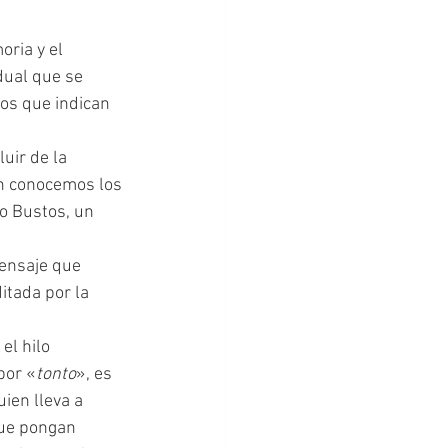
dual que se 
dos que indican 
uir de la 
ón conocemos los 
o Bustos, un 
ensaje que  
ditada por la 
por «
tonto
», es 
ien lleva a 
ue pongan 