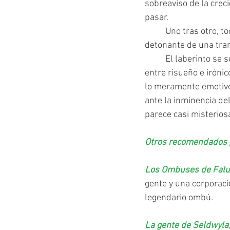
sobreaviso de la crec
pasar. 
	Uno tras otro, todos los que están en el pueblo, despiertan sus recuerdos y lo auditivo es el 
detonante de una tram
	El laberinto se sustenta en la prosa fluida del autor. También en un sentido del humor 
entre risueño e irónic
lo meramente emotivo
ante la inminencia d
parece casi misteriosa
Otros recomendados p
Los Ombuses de Fal
gente y una corporaci
legendario ombú.  
La gente de Seldwyla