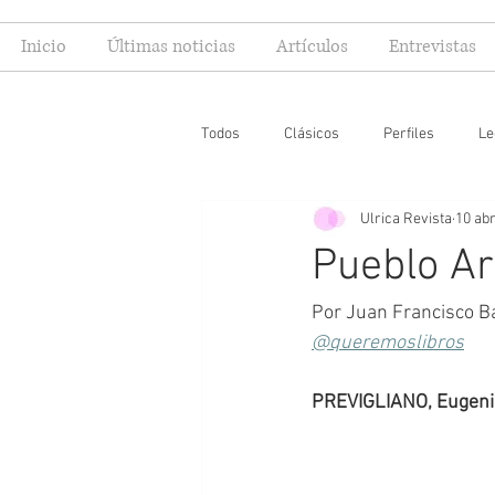
Inicio
Últimas noticias
Artículos
Entrevistas
Todos
Clásicos
Perfiles
Le
Ulrica Revista
10 ab
Editoriales
Especial FIL
Mi
Pueblo Ar
Por Juan Francisco Ba
@queremoslibros
PREVIGLIANO, Eugenio