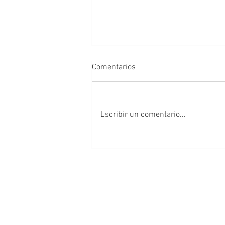
Comentarios
Escribir un comentario...
Al alcance de todos