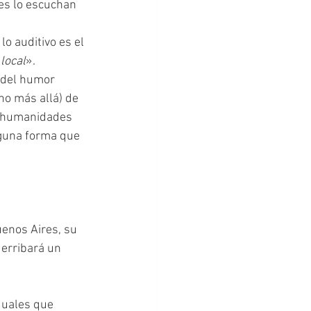
es lo escuchan 
 local
». 
ho más allá) de 
s humanidades 
guna forma que 
uenos Aires, su 
erribará un 
duales que 