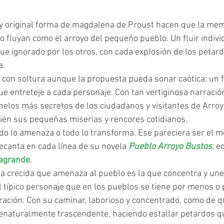
fluyan como el arroyo del pequeño pueblo. Un fluir indivi
que ignorado por los otros, con cada explosión de los petar
.  
 con soltura aunque la propuesta pueda sonar caótica: un fl
que entreteje a cada personaje. Con tan vertiginosa narraci
elos más secretos de los ciudadanos y visitantes de Arroy
én sus pequeñas miserias y rencores cotidianos. 
odo lo amenaza o todo lo transforma. Ese pareciera ser el m
ecanta en cada línea de su novela 
Pueblo Arroyo Bustos
, e
agrande
.  
el típico personaje que en los pueblos se tiene por menos o 
ración. Con su caminar, laborioso y concentrado, como de qu
enaturalmente trascendente, haciendo estallar petardos q