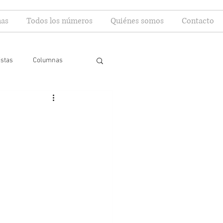
as
Todos los números
Quiénes somos
Contacto
istas
Columnas