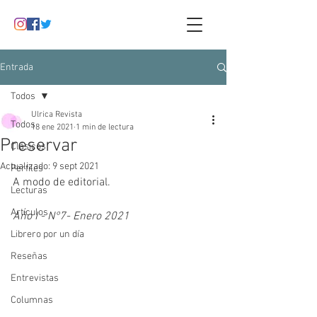
Entrada
Todos
Ulrica Revista
Todos
18 ene 2021
1 min de lectura
Preservar
Clásicos
Actualizado:
9 sept 2021
Perfiles
A modo de editorial.
Lecturas
Artículos
Año I - N°7- Enero 2021
Librero por un día
Reseñas
Entrevistas
Columnas