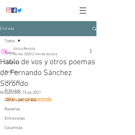
Entrada
Todos
Ulrica Revista
Todos
16 nov 2020
2 min de lectura
Hablo de vos y otros poemas
Clásicos
de Fernando Sánchez
Perfiles
Lecturas
Sorondo
Artículos
Actualizado:
15 jul 2021
@fer_sanchezsorondo
Librero por un día
Reseñas
Entrevistas
Columnas