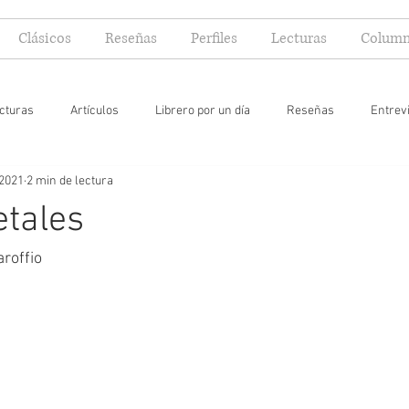
Clásicos
Reseñas
Perfiles
Lecturas
Column
cturas
Artículos
Librero por un día
Reseñas
Entrev
 2021
2 min de lectura
 yo lector
etales
roffio