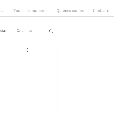
as
Todos los números
Quiénes somos
Contacto
istas
Columnas