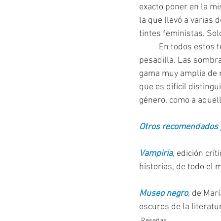
exacto poner en la mi
la que llevó a varias 
tintes feministas. Sol
  	En todos estos textos, el lector se encontrará con fantasmas, monstruos y seres de 
pesadilla. Las sombra
gama muy amplia de ma
que es difícil disting
género, como a aquell
Otros recomendados p
Vampiria
, edición crí
historias, de todo el 
Museo negro
, de Mar
oscuros de la literatu
Reseñas