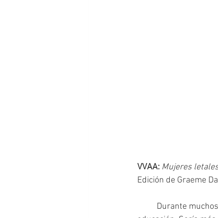
VVAA: 
Mujeres letales
Edición de Graeme Davi
	Durante muchos años las mujeres vivieron bajo estrictas reglas de comportamiento y 