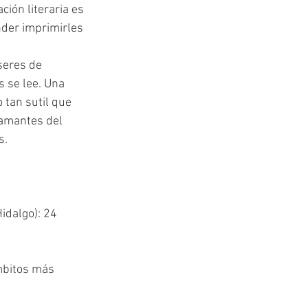
ión literaria es 
nder imprimirles 
 se lee. Una 
 tan sutil que 
 amantes del 
s.
Hidalgo): 24 
ámbitos más 