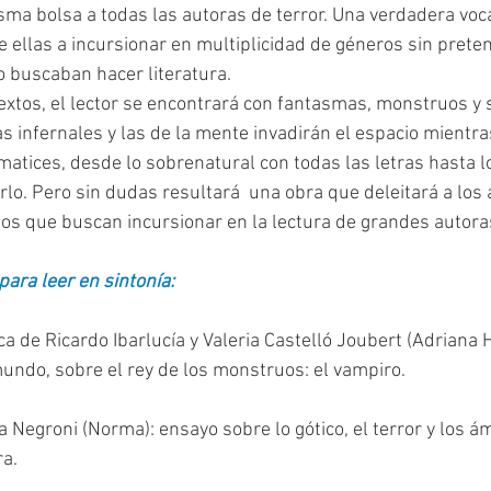
sma bolsa a todas las autoras de terror. Una verdadera vocac
de ellas a incursionar en multiplicidad de géneros sin prete
o buscaban hacer literatura.
s infernales y las de la mente invadirán el espacio mientras
tices, desde lo sobrenatural con todas las letras hasta lo
uirlo. Pero sin dudas resultará  una obra que deleitará a los
os que buscan incursionar en la lectura de grandes autora
ara leer en sintonía:
tica de Ricardo Ibarlucía y Valeria Castelló Joubert (Adriana 
mundo, sobre el rey de los monstruos: el vampiro. 
ía Negroni (Norma): ensayo sobre lo gótico, el terror y los 
ra.