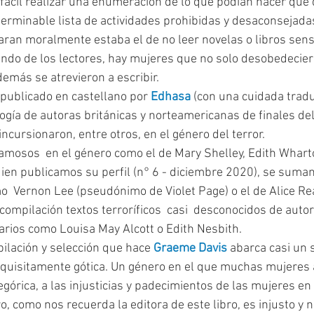
fácil realizar una enumeración de lo que podían hacer que d
terminable lista de actividades prohibidas y desaconsejada
aran moralmente estaba el de no leer novelas o libros sens
ndo de los lectores, hay mujeres que no solo desobedecie
demás se atrevieron a escribir.
 publicado en castellano por 
Edhasa
 (con una cuidada trad
ogía de autoras británicas y norteamericanas de finales del 
incursionaron, entre otros, en el género del terror.
ien publicamos su perfil (n° 6 - diciembre 2020), se suman
 Vernon Lee (pseudónimo de Violet Page) o el de Alice Rea
compilación textos terroríficos  casi  desconocidos de aut
rarios como Louisa May Alcott o Edith Nesbith.
pilación y selección que hace 
Graeme Davis
 abarca casi un s
xquisitamente gótica. Un género en el que muchas mujeres 
egórica, a las injusticias y padecimientos de las mujeres e
, como nos recuerda la editora de este libro, es injusto y 