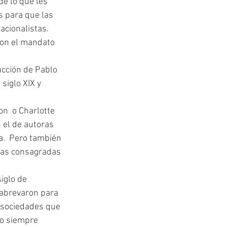
e lo que les 
s para que las 
acionalistas. 
ron el mandato 
ucción de Pablo 
siglo XIX y 
 el de autoras 
.  Pero también 
oras consagradas 
iglo de 
abrevaron para 
n sociedades que 
no siempre 