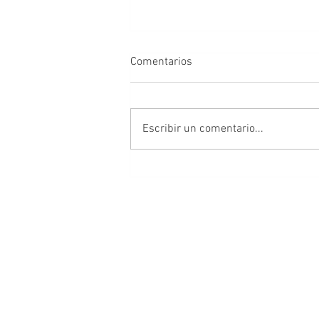
Comentarios
Escribir un comentario...
Al alcance de todos