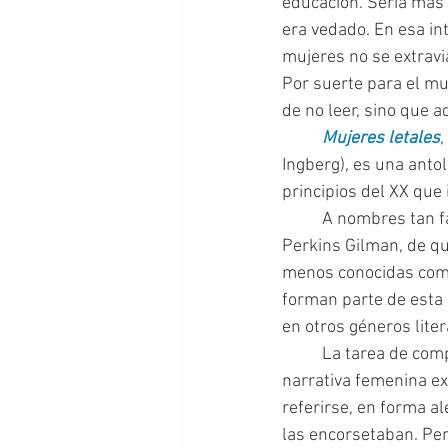
educación. Sería más 
era vedado. En esa in
mujeres no se extravi
Por suerte para el mu
de no leer, sino que a
Mujeres letales
,
Ingberg), es una antol
principios del XX que 
  	A nombres tan famosos  en el género como el de Mary Shelley, Edith Wharton  o Charlotte 
Perkins Gilman, de qu
menos conocidas como 
forman parte de esta 
en otros géneros lite
 	La tarea de com
narrativa femenina e
referirse, en forma al
las encorsetaban. Pero