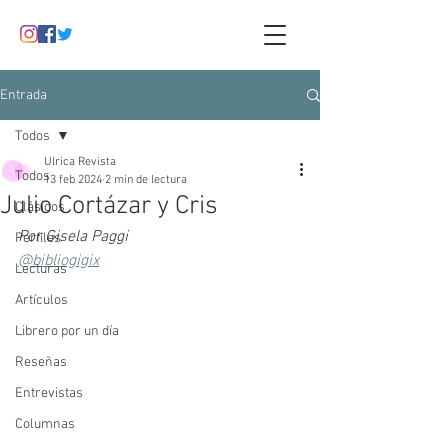
Entrada
Todos
Ulrica Revista
Todos
13 feb 2024
2 min de lectura
Julio Cortázar y Cris
Clásicos
Por Gisela Paggi
Perfiles
@bibliogigix
Lecturas
Artículos
Librero por un día
Reseñas
Entrevistas
Columnas