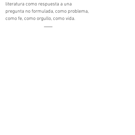
literatura como respuesta a una 
pregunta no formulada, como problema, 
como fe, como orgullo, como vida.
(Buenos Aires - Argetina)
 Escritor, 
traductor, poeta, editor y viajero. Su 