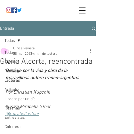
Entrada
Todos
Ulrica Revista
Todos
28 mar 2023
4 min de lectura
Gloria Alcorta, reencontrada
Clásicos
De viaje por la vida y obra de la 
Perfiles
maravillosa autora franco-argentina.
Lecturas
Artículos
Por Christian Kupchik
Librero por un día
Ilustra Mirabella Stoor
Reseñas
@mirabellastoor
Entrevistas
Columnas