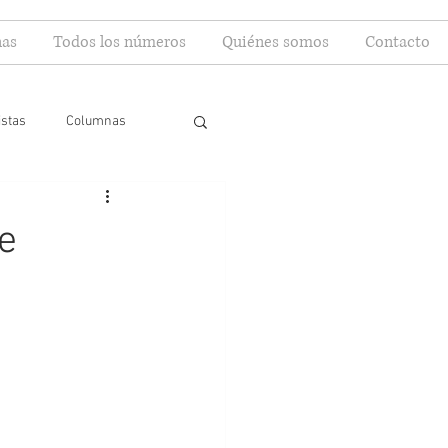
as
Todos los números
Quiénes somos
Contacto
istas
Columnas
e