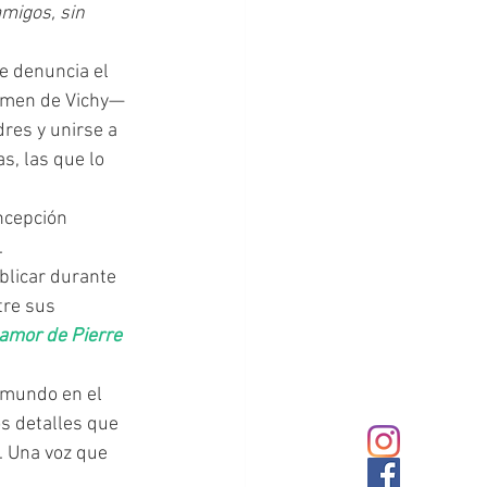
migos, sin 
e denuncia el 
gimen de Vichy—
res y unirse a 
, las que lo 
ncepción 
.
blicar durante 
tre sus 
 amor de Pierre 
s detalles que 
. Una voz que 