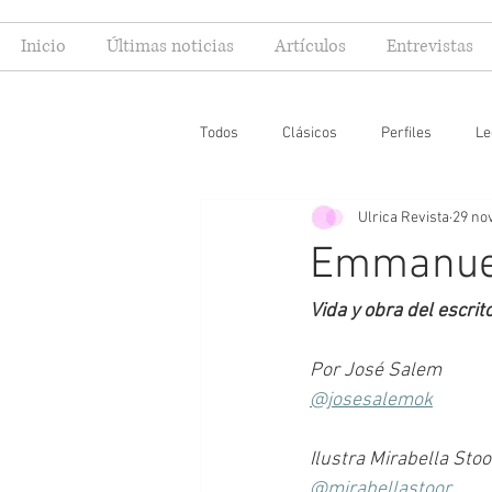
Inicio
Últimas noticias
Artículos
Entrevistas
Todos
Clásicos
Perfiles
Le
Ulrica Revista
29 no
Editoriales
Especial FIL
Mi
Emmanuel
Vida y obra del escrit
Por José Salem
@josesalemok
Ilustra Mirabella Stoo
@mirabellastoor