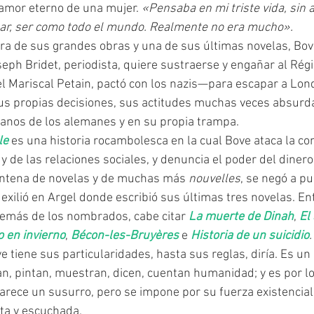
amor eterno de una mujer. 
«Pensaba en mi triste vida, sin a
mar, ser como todo el mundo. Realmente no era mucho».
tra de sus grandes obras y una de sus últimas novelas, Bov
eph Bridet, periodista, quiere sustraerse y engañar al Ré
 Mariscal Petain, pactó con los nazis—para escapar a Lond
us propias decisiones, sus actitudes muchas veces absurdas
anos de los alemanes y en su propia trampa.
le 
es una historia rocambolesca en la cual Bove ataca la co
a y de las relaciones sociales, y denuncia el poder del dinero
eintena de novelas y de muchas más 
nouvelles
, se negó a pu
 exilió en Argel donde escribió sus últimas tres novelas. En
además de los nombrados, cabe citar 
La muerte de Dinah
, 
El
o en invierno
, 
Bécon-les-Bruyères 
e 
Historia de un suicidio
.
an, pintan, muestran, dicen, cuentan humanidad; y es por lo
 parece un susurro, pero se impone por su fuerza existencial
ta y escuchada. 