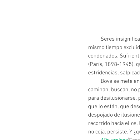
	Seres insignificantes que buscan un lugar en la sociedad. Seres independientes, aunque al 
mismo tiempo excluido
condenados. Sufriente
(París, 1898-1945), q
estridencias, salpicad
 	Bove se mete en la piel, en las ideas y sensaciones más profundas que los habitan. Ellos 
caminan, buscan, no p
para desilusionarse, 
que lo están, que de
despojado de ilusione
recorrido hacia ellos,
no ceja, persiste. Y 