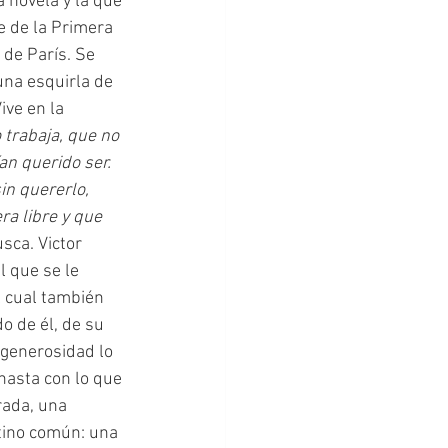
a novela y la que 
e de la Primera 
 de París. Se 
na esquirla de 
ve en la 
trabaja, que no 
an querido ser. 
sin quererlo, 
a libre y que 
sca. Victor 
 que se le 
l cual también 
o de él, de su 
 generosidad lo 
hasta con lo que 
rada, una 
tino común: una 