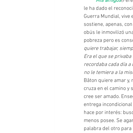
Mis amigos
(Fere
le ha dado el reconoci
Guerra Mundial, vive 
sostiene, apenas, co
obús le inmovilizó un
pobreza pero es consc
quiere trabajar, siemp
Era el que se privaba d
recordaba cada día a 
no le temiera a la mis
Bâton quiere amar y, 
cruza en el camino y 
cree ser amado. Ensegu
entrega incondicional
hace por interés: bus
menos posee. Se agarr
palabra del otro para