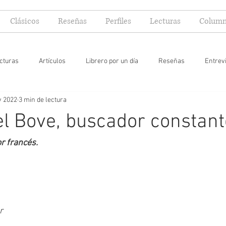
Clásicos
Reseñas
Perfiles
Lecturas
Column
cturas
Artículos
Librero por un día
Reseñas
Entrev
v 2022
3 min de lectura
 yo lector
 Bove, buscador constant
or francés.
r