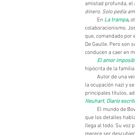
amistad profunda, el 
dinero. Solo pedía a
	En 
La trampa
,
 o
colaboracionismo. Jos
que, comandado por el
De Gaulle. Pero son s
conducen a caer en m
El amor imposib
hipócrita de la famili
	Autor de una v
la ocupación nazi y se
principales títulos, 
Neuhart
, 
Diario escrit
	El mundo de Bove tiene sus particularidades, hasta sus reglas, diría. Es un mundo en el 
que los detalles habl
llega al todo. Su voz
merece ser descubier