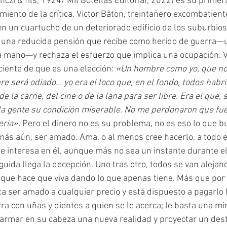
nczi & fils, 1924/ Mil Botellas Editorial, 2022) es su primer
miento de la crítica. Victor Bâton, treintañero excombatient
en un cuartucho de un deteriorado edificio de los suburbios
n una reducida pensión que recibe como herido de guerra—u
a mano—y rechaza el esfuerzo que implica una ocupación. Vi
iente de que es una elección: 
«Un hombre como yo, que no 
re será odiado... yo era el loco que, en el fondo, todos habrí
e la carne, del cine o de la lana para ser libre. Era el que, 
la gente su condición miserable. No me perdonaron que fuer
eria». 
Pero el dinero no es su problema, no es eso lo que bu
más aún, ser amado. Ama, o al menos cree hacerlo, a todo el
se interesa en él, aunque más no sea un instante durante e
ida llega la decepción. Uno tras otro, todos se van alejand
 que hace que viva dando lo que apenas tiene. Más que por
ca ser amado a cualquier precio y está dispuesto a pagarlo 
a con uñas y dientes a quien se le acerca; le basta una mi
 armar en su cabeza una nueva realidad y proyectar un des