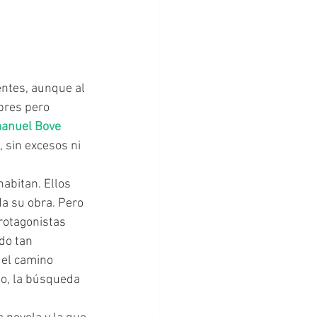
bres pero 
nuel Bove 
 sin excesos ni 
da su obra. Pero 
rotagonistas 
do tan 
 el camino 
eso, la búsqueda 