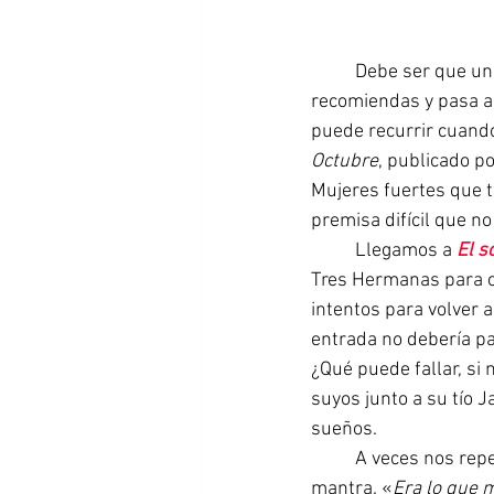
Debe ser que una
recomiendas y pasa a 
puede recurrir cuando
Octubre
, publicado po
Mujeres fuertes que ti
premisa difícil que no
Llegamos a 
El s
Tres Hermanas para c
intentos para volver a
entrada no debería pa
¿Qué puede fallar, si
suyos junto a su tío J
sueños. 	
A veces nos repe
mantra. «
Era lo que 