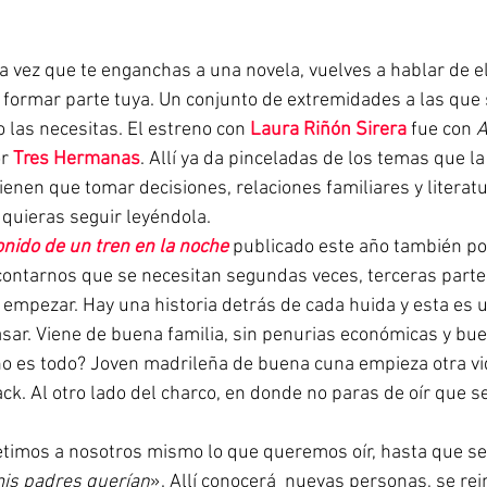
 vez que te enganchas a una novela, vuelves a hablar de ell
formar parte tuya. Un conjunto de extremidades a las que
 las necesitas. El estreno con 
Laura Riñón Sirera
fue con 
A
r 
Tres Hermanas
. Allí ya da pinceladas de los temas que la
enen que tomar decisiones, relaciones familiares y literatu
 quieras seguir leyéndola. 
onido de un tren en la noche
publicado este año también por 
ontarnos que se necesitan segundas veces, terceras parte
 empezar. Hay una historia detrás de cada huida y esta es u
sar. Viene de buena familia, sin penurias económicas y bue
 no es todo? Joven madrileña de buena cuna empieza otra vid
ack. Al otro lado del charco, en donde no paras de oír que 
timos a nosotros mismo lo que queremos oír, hasta que se 
mis padres querían
». Allí conocerá  nuevas personas, se rei