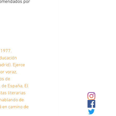
ecomendados por 
 1977. 
ducación 
rid). Ejerce 
or voraz, 
os de 
 de España, El 
tas literarias 
 hablando de 
á en camino de 