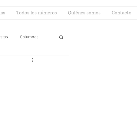
as
Todos los números
Quiénes somos
Contacto
istas
Columnas