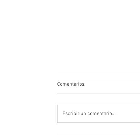
Comentarios
Escribir un comentario...
Al alcance de todos