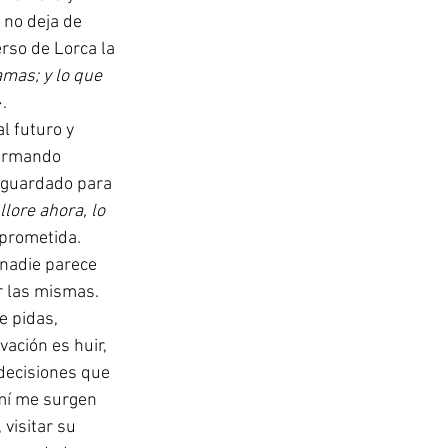
 no deja de 
erso de Lorca la 
amas; y lo que 
. 
l futuro y 
formando 
 guardado para 
llore ahora, lo 
». Ojalá todo sea eso, llorar.  No siempre hay una tierra prometida. 	
nadie parece 
r las mismas. 
e pidas, 
ación es huir, 
decisiones que 
mí me surgen 
, visitar su 