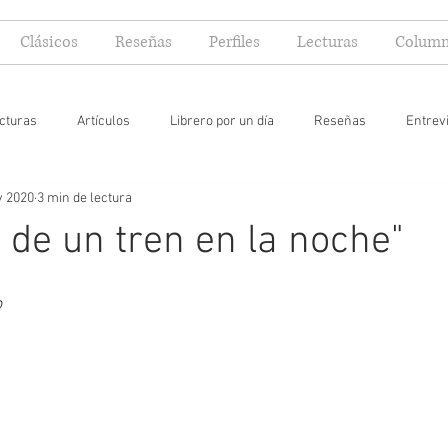
Clásicos
Reseñas
Perfiles
Lecturas
Column
cturas
Artículos
Librero por un día
Reseñas
Entrev
v 2020
3 min de lectura
 yo lector
o de un tren en la noche"
o