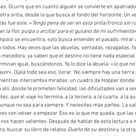
es. Ocurre que en cuanto alguien se convierte en apatriado
otra orilla, desde la que busca al fondo del horizonte. Un v
zás fue este: «
Tengo pena de ser en esta orilla/tronco sin r
r la flor, pulpa o arcilla/ para el gusano de mi sufrimiento
»
mpoco se encuentra, solo busca entender el pasado, mirar a
 todos. Hay veces que las abuelas, sentadas, rezagadas, 
a mecedora, ya saben que el destino no tiene nada especial
erminan igual, buscándonos. Ya lo dice la abuela: «
lo que no 
ayor
mientras intercambia miradas; un cuadro de Hopper donde 
 allí, donde te prometen felicidad, las dificultades van a se
s, que el viaje no termina, a la tercera, a la cuarta, a la qu
Aunque no sea para siempre. Y necesites más partes. La salv
ones son volver a empezar. Eso es lo que me queda, que las 
nos hacen valientes. Después de hablar de esta lectura a 
a, buscar su libro de relatos 
Dueño de su destino 
y, la otra