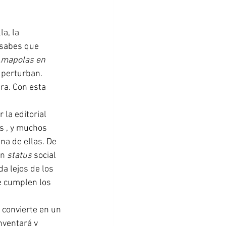
a, la 
 sabes que 
mapolas en 
 perturban. 
ra. Con esta 
la editorial 
s , y muchos 
na de ellas. De 
n 
status 
social 
a lejos de los 
se cumplen los 
convierte en un 
nventará y 