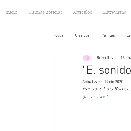
Inicio
Últimas noticias
Artículos
Entrevistas
Todos
Clásicos
Perfiles
Le
Ulrica Revista
16 no
Editoriales
Especial FIL
Mi
"El sonid
Actualizado:
14 dic 2020
Por José Luis Romer
@icarobooks