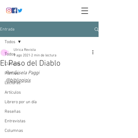
Entrada
Todos
Ulrica Revista
Todos
9 ago 2021
2 min de lectura
El Paso del Diablo
Clásicos
Por Gisela Paggi
Perfiles
@bibliogigix
Lecturas
Artículos
Librero por un día
Reseñas
Entrevistas
Columnas