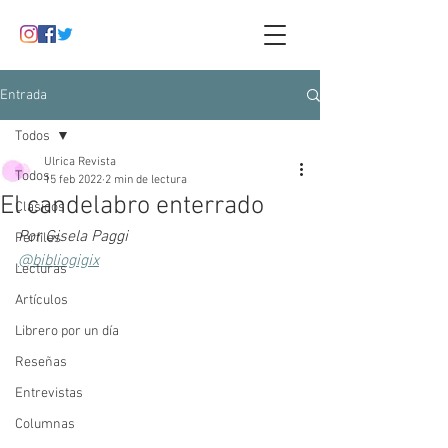
Entrada
Todos
Ulrica Revista
Todos
15 feb 2022
2 min de lectura
El candelabro enterrado
Clásicos
Por Gisela Paggi
Perfiles
@bibliogigix
Lecturas
Artículos
Librero por un día
Reseñas
Entrevistas
Columnas