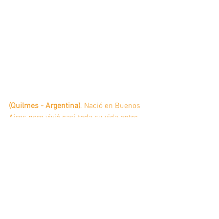
(Quilmes - Argentina)
. Nació en Buenos 
Aires pero vivió casi toda su vida entre 
Barcelona y París. Se doctoró en letras 
en Paris IV-Sorbonne. En 2012 regresó a 
Argentina. Es editora en Metalúcida. 
Autora del libro de poesía 
A dónde vas 
con tu brilloso auto en lanoche 
(Alto 
Pogo, 2017).
Librero por un día
Reseñas