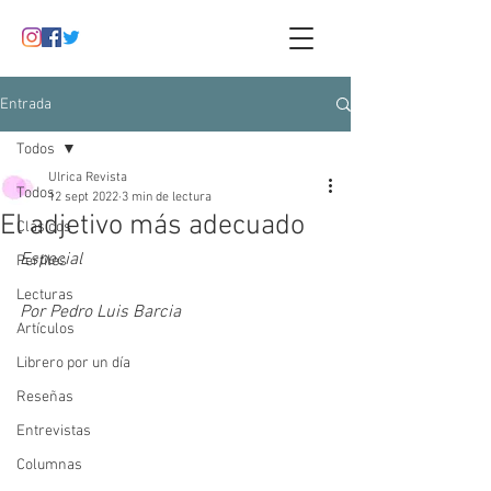
Entrada
Todos
Ulrica Revista
Todos
12 sept 2022
3 min de lectura
El adjetivo más adecuado
Clásicos
Especial
Perfiles
Lecturas
Por Pedro Luis Barcia
Artículos
Librero por un día
Reseñas
Entrevistas
Columnas