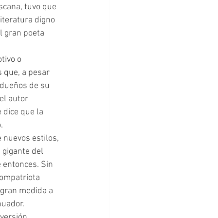
iteratura digno 
l gran poeta 
es que, a pesar 
 dueños de su 
el autor 
 dice que la 
.
 gigante del 
e entonces. Sin 
ompatriota 
 gran medida a 
nuador.
versión 