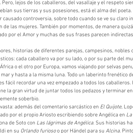
. Pero, lejos de los caballeros, del vasallaje y el respeto si
bían sus tierras y sus posesiones, está el alma del poeta
 causado controversia, sobre todo cuando se ve su claro in
ón de las mujeres. También por momentos, de manera quizás
ado por el Amor y muchas de sus frases parecen indirectas
ásticos: cada caballero va por su lado, o por su parte del m
África o el otro por Europa, vamos viajando por selvas pe
l mar y hasta a la misma luna. Todo un laberinto frenético d
 es fácil recordar una vez empezado a todos los caballeros. 
ene la gran virtud de juntar todos los pedazos y terminar e
lemente soberbio.
es vasta: además del comentario sarcástico en 
El Quijote
, Lop
zado por el propio Ariosto escribiendo sobre Angélica en 
La
ona de Soto con 
Las lágrimas de Angélica
. Sus historias h
ldi en su 
Orlando furioso 
o por Händel para su 
Alcina
. Pin