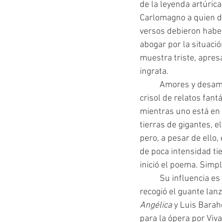
de la leyenda artúrica
Carlomagno a quien de
versos debieron haber
abogar por la situaci
muestra triste, apres
ingrata.
 	Amores y desamores, historias de diferentes parejas, campesinos, nobles o brujas. Es un 
crisol de relatos fant
mientras uno está en 
tierras de gigantes, e
pero, a pesar de ello,
de poca intensidad ti
inició el poema. Simp
 	Su influencia 
recogió el guante lan
Angélica 
y Luis Barah
para la ópera por Viva