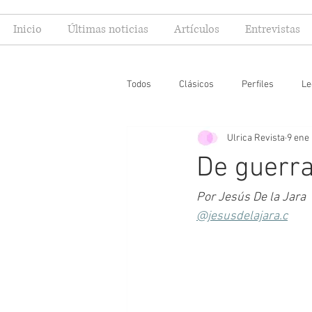
Inicio
Últimas noticias
Artículos
Entrevistas
Todos
Clásicos
Perfiles
Le
Ulrica Revista
9 ene
Editoriales
Especial FIL
Mi
De guerra
Por Jesús De la Jara
@jesusdelajara.c