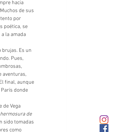
empre hacia 
. Muchos de sus 
tento por 
 poética, se 
 a la amada 
undo. Pues, 
numbrosas, 
e aventuras, 
El final, aunque 
n París donde 
e de Vega 
 hermosura de 
an sido tomadas 
tores como 