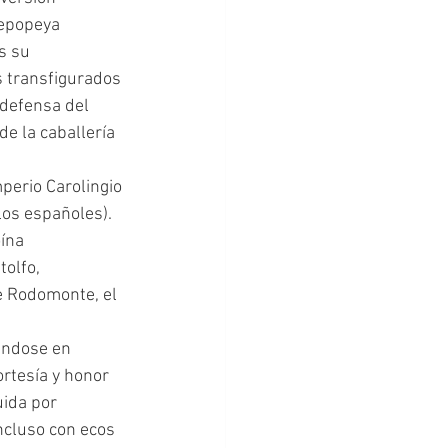
 epopeya 
s su 
 transfigurados 
 defensa del 
de la caballería 
os españoles). 
ína 
olfo, 
e Rodomonte, el 
rtesía y honor 
uida por 
ncluso con ecos 