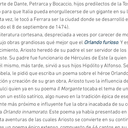
 para que Italia pueda enorgullecerse de un gigante en su l
 vez, le tocó a Ferrara ser la ciudad donde se desarrolló e
ido el 8 de septiembre de 1474).
ujo obras grandiosas qué mejor que el 
Orlando furioso
. Y 
cimiento, Ariosto heredó de su padre el ser servidor de los
Este. Su padre fue funcionario de Hércules de Este (a quien 
l mismo, más tarde, sirvió a sus hijos Hipólito y Alfonso. Se
bela, le pidió que escriba un poema sobre el héroe Orlando
Pulci quien ya en su poema 
Il Morgante 
tocaba el tema de un
con un estilo satírico, algo nuevo en la tradición épica de es
te más próximo e influyente fue la obra inacabada de su c
a 
Orlando innamorato
. Este poema ya había presentado en
ta aventuras de las cuales Ariosto se convierte en su conti
es un poema épico extenso, compuesto de 46 cantos en su 