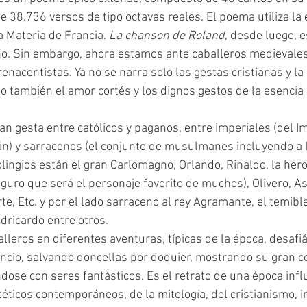
ne 38.736 versos de tipo octavas reales. El poema utiliza la
a Materia de Francia. 
La chanson de Roland
, desde luego, e
o. Sin embargo, ahora estamos ante caballeros medievales
nacentistas. Ya no se narra solo las gestas cristianas y la
ino también el amor cortés y los dignos gestos de la esencia 
n) y sarracenos (el conjunto de musulmanes incluyendo a l
olingios están el gran Carlomagno, Orlando, Rinaldo, la hero
uro que será el personaje favorito de muchos), Olivero, Ast
te, Etc. y por el lado sarraceno al rey Agramante, el temibl
dricardo entre otros.
ncio, salvando doncellas por doquier, mostrando su gran co
dose con seres fantásticos. Es el retrato de una época infl
éticos contemporáneos, de la mitología, del cristianismo, i