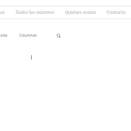
as
Todos los números
Quiénes somos
Contacto
istas
Columnas