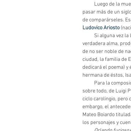
	Luego de la muerte de Dante, Petrarca y Bocaccio, hijos predilectos de la Toscana, tuvo que 
pasar más de un siglo
de comparárseles. Esta
Ludovico Ariosto 
(nac
 	Si alguna vez la literatura cortesana, despreciada a veces por carecer de motivo o 
verdadera alma, prod
de no ser noble de na
ciudad, la familia de 
dedicará el poema) y é
hermana de éstos, Isa
 	Para la composición y creación de su gran obra, Ariosto tuvo la influencia de nuevos estilos, 
sobre todo, de Luigi 
ciclo carolingio, pero 
embargo, el anteceden
Mateo Boiardo titulad
los personajes y cuen
	Orlando furioso 