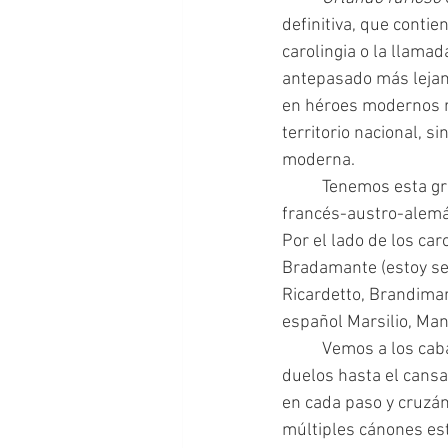
definitiva, que contie
carolingia o la llamad
antepasado más lejan
en héroes modernos re
territorio nacional, s
moderna.
 	Tenemos esta gran gesta entre católicos y paganos, entre imperiales (del Imperio Carolingio 
francés-austro-alemá
Por el lado de los car
Bradamante (estoy seg
Ricardetto, Brandimar
español Marsilio, Man
 	Vemos a los caballeros en diferentes aventuras, típicas de la época, desafiándose en 
duelos hasta el cansa
en cada paso y cruzán
múltiples cánones est