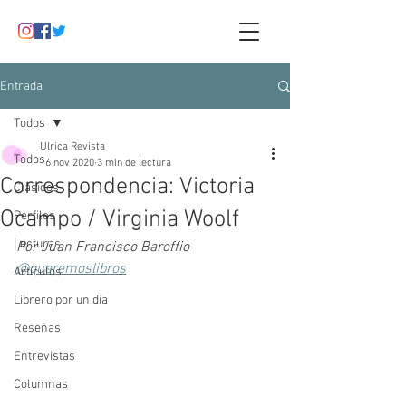
Entrada
Todos
Ulrica Revista
Todos
16 nov 2020
3 min de lectura
Correspondencia: Victoria
Clásicos
Ocampo / Virginia Woolf
Perfiles
Lecturas
Por Juan Francisco Baroffio
@queremoslibros
Artículos
Librero por un día
Reseñas
Entrevistas
Columnas