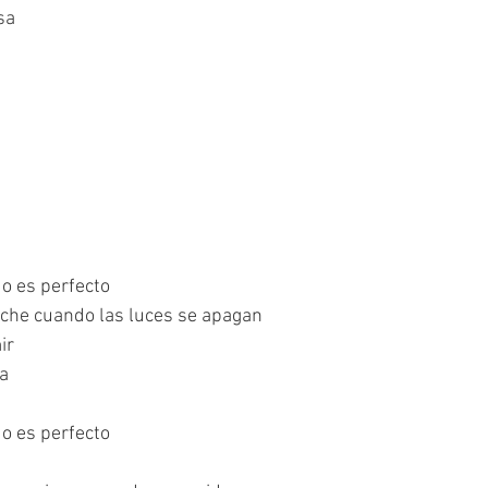
sa
do es perfecto
noche cuando las luces se apagan
ir 
a 
do es perfecto