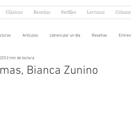
Clásicos
Reseñas
Perfiles
Lecturas
Column
cturas
Artículos
Librero por un día
Reseñas
Entrev
2023
2 min de lectura
 yo lector
emas, Bianca Zunino