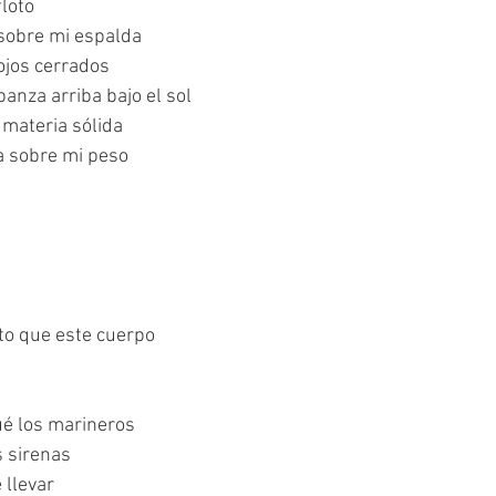
floto
sobre mi espalda
ojos cerrados
panza arriba bajo el sol
 materia sólida
a sobre mi peso
to que este cuerpo
ué los marineros
 sirenas
 llevar 