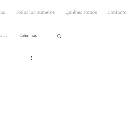
as
Todos los números
Quiénes somos
Contacto
istas
Columnas