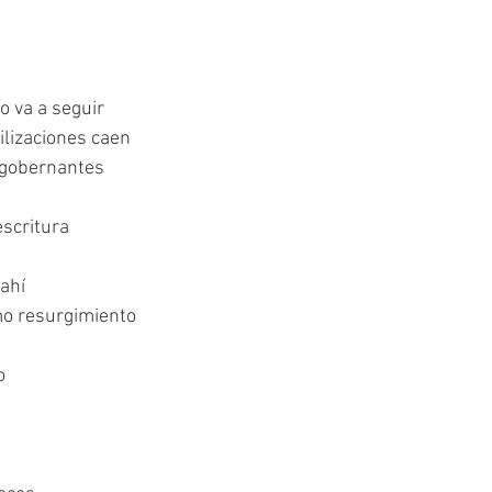
o va a seguir
ilizaciones caen
 gobernantes
scritura
ahí 
mo resurgimiento 
o 