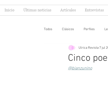
Inicio
Últimas noticias
Artículos
Entrevistas
Todos
Clásicos
Perfiles
Le
Ulrica Revista
7 jul 
Editoriales
Especial FIL
Mi
Cinco po
@bianzunino