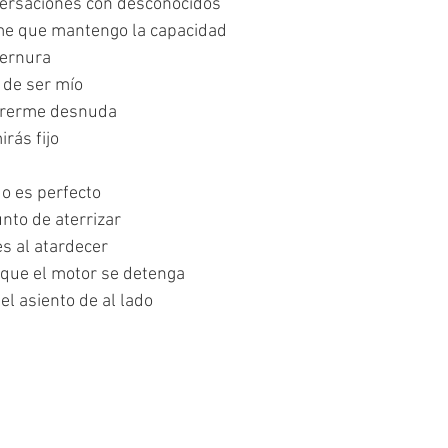
versaciones con desconocidos
me que mantengo la capacidad
ternura
 de ser mío 
ererme desnuda
rás fijo 
do es perfecto
nto de aterrizar 
s al atardecer
o que el motor se detenga
el asiento de al lado