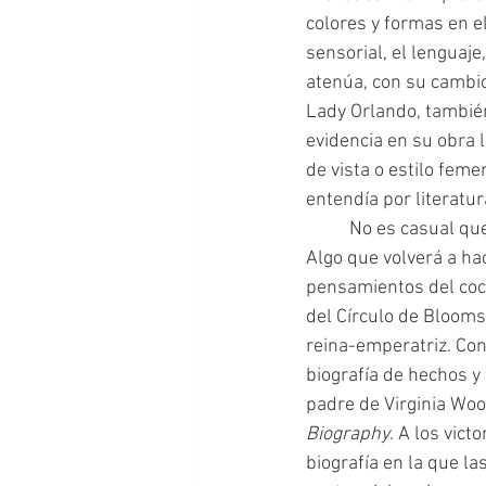
colores y formas en el
sensorial, el lenguaje
atenúa, con su cambi
Lady Orlando, también
evidencia en su obra l
de vista o estilo feme
entendía por literatu
 	No es casual que Virginia Woolf experimente con el género de la biografía en esta obra. 
Algo que volverá a ha
pensamientos del cock
del Círculo de Blooms
reina-emperatriz. Con
biografía de hechos y
padre de Virginia Wool
Biography
. A los vic
biografía en la que la