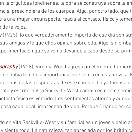
o en la orgullosa londinense, la obra se construye sobre la em
o si prescindiera de los cuerpos. Algo, por otro lado, que t
Era una mujer circunspecta, reacia al contacto físico y teme
 de la vejez.
y 
(1925), lo que verdaderamente importa de ese día son sus
 sus amigos y lo que ellos opinan sobre ella. Algo, sin emba
xperimentación que ya venía llevando a cabo desde su prim
iography
(1928), Virginia Woolf agrega un elemento humorísti
no había tenido la importancia que cobra en esta novela. 
a que nos da las respuestas de este cambio. La ya famosa r
crata y escritora Vita Sackville-West cambia en cierto sentid
ontacto físico es vencido. Los sentimientos afloran y aunque
ara nada ideal, impregnan de vida. Porque Orlando es, so
.
 y siente todo. La naturaleza, tan apreciada por los británic