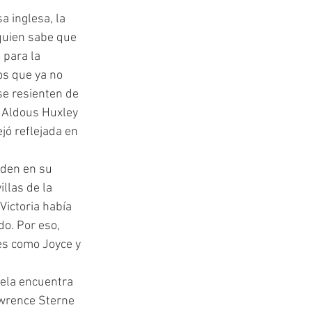
 quien sabe que 
 para la 
os que ya no 
se resienten de 
 Aldous Huxley 
jó reflejada en 
llas de la 
Victoria había 
do. Por eso, 
es como Joyce y 
wrence Sterne 