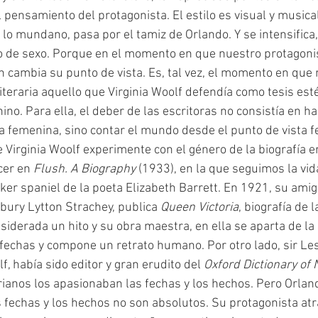
 pensamiento del protagonista. El estilo es visual y musical.
, lo mundano, pasa por el tamiz de Orlando. Y se intensifica,
o de sexo. Porque en el momento en que nuestro protagoni
 cambia su punto de vista. Es, tal vez, el momento en que
iteraria aquello que Virginia Woolf defendía como tesis esté
nino. Para ella, el deber de las escritoras no consistía en ha
ra femenina, sino contar el mundo desde el punto de vista 
cer en 
Flush. A Biography 
(1933), en la que seguimos la vida
er spaniel de la poeta Elizabeth Barrett. En 1921, su ami
bury Lytton Strachey, publica 
Queen Victoria
, biografía de
siderada un hito y su obra maestra, en ella se aparta de la
 fechas y compone un retrato humano. Por otro lado, sir Les
f, había sido editor y gran erudito del 
Oxford Dictionary of 
torianos los apasionaban las fechas y los hechos. Pero Orlan
s fechas y los hechos no son absolutos. Su protagonista atr