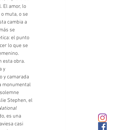
 El amor, lo 
 o muta, o se 
sta cambia a 
 más se 
tica: el punto 
cer lo que se 
femenino.
 y 
go y camarada 
 la monumental 
 solemne 
lie Stephen, el 
National 
do, es una 
aviesa casi 