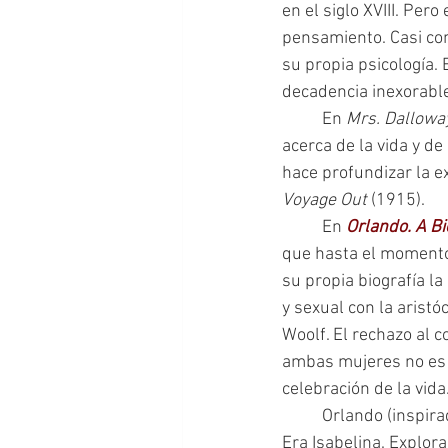
en el siglo XVIII. Per
pensamiento. Casi com
su propia psicología. 
decadencia inexorable
 	En 
Mrs. Dallowa
acerca de la vida y de
hace profundizar la e
Voyage Out 
(1915).
 	En 
Orlando. A B
que hasta el momento 
su propia biografía l
y sexual con la aristó
Woolf. El rechazo al c
ambas mujeres no es p
celebración de la vida
 	Orlando (inspirado en Vita Sackville-West y su familia) es un joven y bello aristócrata de la 
Era Isabelina. Explora