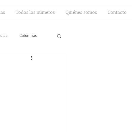
as
Todos los números
Quiénes somos
Contacto
istas
Columnas