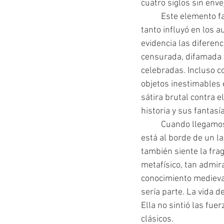
cuatro siglos sin enve
 	Este elemento fantástico, que Borges puso tan en realce en su traducción de 1937 y que 
tanto influyó en los a
evidencia las diferen
censurada, difamada 
celebradas. Incluso co
objetos inestimables 
sátira brutal contra 
historia y sus fantasí
	Cuando llegamos al final de la obra, situada en un 11 de octubre de 1928, Lady Orlando 
está al borde de un l
también siente la frag
metafísico, tan admira
conocimiento medieval
sería parte. La vida d
Ella no sintió las fue
clásicos.