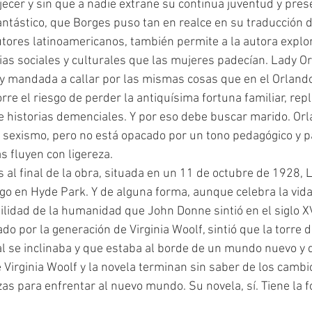
jecer y sin que a nadie extrañe su continua juventud y pres
utores latinoamericanos, también permite a la autora explor
cias sociales y culturales que las mujeres padecían. Lady O
y mandada a callar por las mismas cosas que en el Orland
rre el riesgo de perder la antiquísima fortuna familiar, repl
e historias demenciales. Y por eso debe buscar marido. Orl
el sexismo, pero no está opacado por un tono pedagógico y pa
as fluyen con ligereza.
ago en Hyde Park. Y de alguna forma, aunque celebra la vida 
ilidad de la humanidad que John Donne sintió en el siglo XVI
do por la generación de Virginia Woolf, sintió que la torre d
 se inclinaba y que estaba al borde de un mundo nuevo y d
e Virginia Woolf y la novela terminan sin saber de los camb
rzas para enfrentar al nuevo mundo. Su novela, sí. Tiene la f