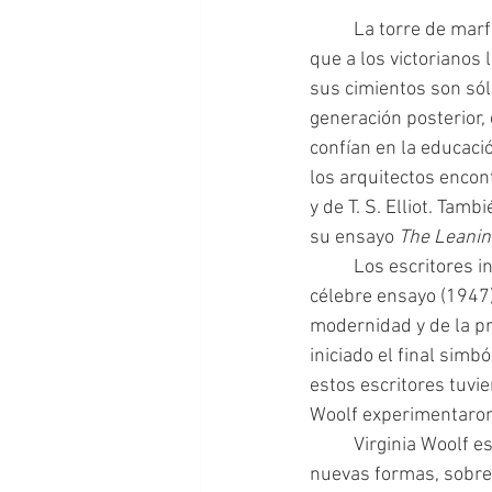
	La torre de marfil estaba inclinada. Esa torre era la de la educación burguesa inglesa, la 
que a los victorianos 
sus cimientos son sól
generación posterior,
confían en la educaci
los arquitectos enco
y de T. S. Elliot. Tambi
su ensayo 
The Leanin
 	Los escritores ingleses de la Era de la Ansiedad, como la bautizara W. H. Auden en su 
célebre ensayo (1947),
modernidad y de la pr
iniciado el final simb
estos escritores tuvi
Woolf experimentaron 
 	Virginia Woolf es, tal vez, la más sobresaliente de este grupo. En ella, la novela encuentra 
nuevas formas, sobre