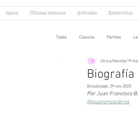
Inicio
Últimas noticias
Artículos
Entrevistas
Todos
Clásicos
Perfiles
Le
Ulrica Revista
19 ma
Editoriales
Especial FIL
Mi
Biografía
Actualizado:
29 nov 2025
Por Juan Francisco Ba
@queremoslibros