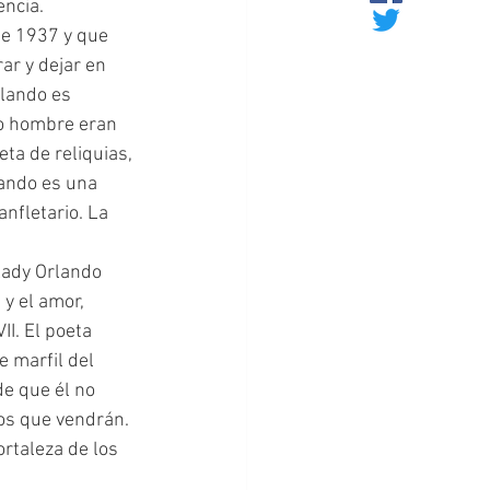
encia.
ar y dejar en 
rlando es 
o hombre eran 
eta de reliquias, 
ando es una 
nfletario. La 
y el amor, 
I. El poeta 
e marfil del 
e que él no 
ios que vendrán. 
ortaleza de los 