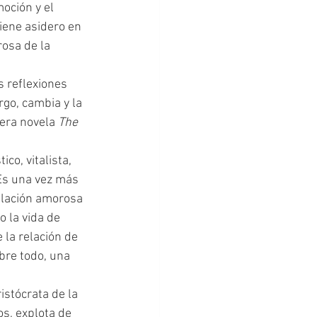
oción y el 
iene asidero en 
rosa de la 
 reflexiones 
rgo, cambia y la 
era novela 
The 
co, vitalista, 
Es una vez más 
elación amorosa 
o la vida de 
 la relación de 
bre todo, una 
os, explota de 