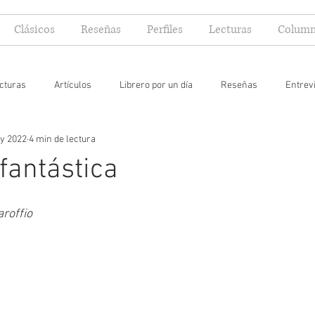
Clásicos
Reseñas
Perfiles
Lecturas
Column
cturas
Artículos
Librero por un día
Reseñas
Entrev
y 2022
4 min de lectura
 yo lector
 fantástica
roffio