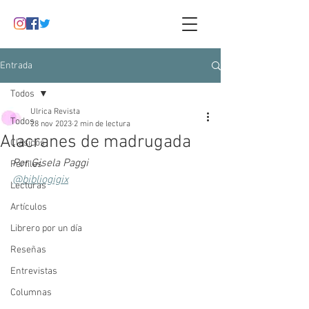
Entrada
Todos
Ulrica Revista
Todos
28 nov 2023
2 min de lectura
Alacranes de madrugada
Clásicos
Por Gisela Paggi
Perfiles
@bibliogigix
Lecturas
Artículos
Librero por un día
Reseñas
Entrevistas
Columnas