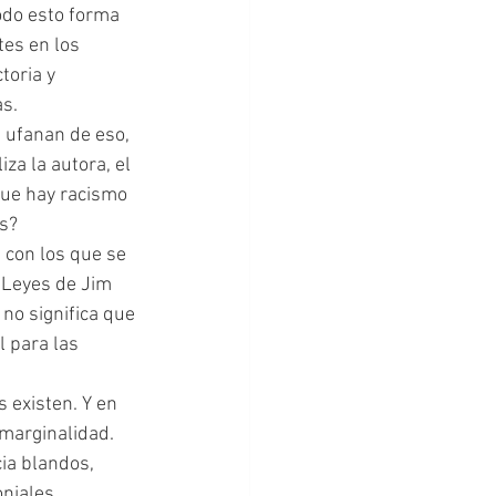
es en los 
toria y 
as.
za la autora, el 
que hay racismo 
es?
 Leyes de Jim 
no significa que 
 para las 
 marginalidad. 
ia blandos, 
niales.