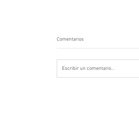
Comentarios
Escribir un comentario...
Al alcance de todos