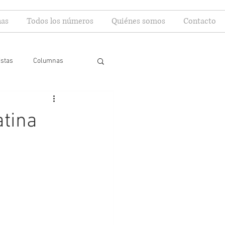
as
Todos los números
Quiénes somos
Contacto
istas
Columnas
atina