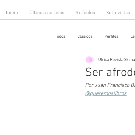
Inicio
Últimas noticias
Artículos
Entrevistas
Todos
Clásicos
Perfiles
Le
Ulrica Revista
28 ma
Editoriales
Especial FIL
Mi
Ser afrod
Por Juan Francisco Ba
@queremoslibros