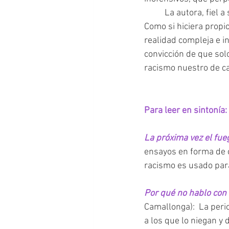
 	La autora, fiel a su estilo y vocación, no propone una mirada revanchista cargada de odio. 
Como si hiciera propi
realidad compleja e inv
convicción de que solo
racismo nuestro de ca
Para leer en sintonía:
La próxima vez el fue
ensayos en forma de c
racismo es usado para
Por qué no hablo con
Camallonga):  La peri
a los que lo niegan y d