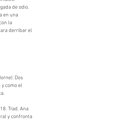
a en una 
con la 
ara derribar el 
orne): Dos 
 y como el 
ca.
18. Trad. Ana 
al y confronta 