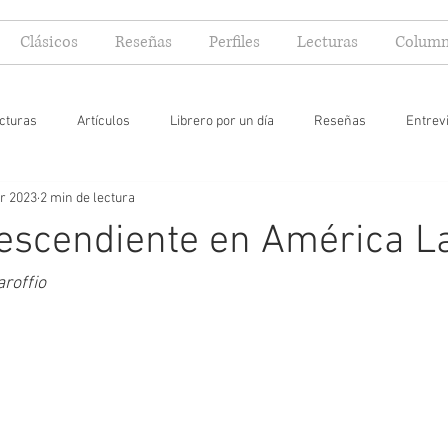
Clásicos
Reseñas
Perfiles
Lecturas
Column
cturas
Artículos
Librero por un día
Reseñas
Entrev
r 2023
2 min de lectura
 yo lector
escendiente en América L
roffio