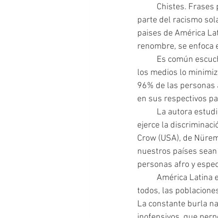
	Chistes. Frases populares. Refranes. Una mirada escrutadora en la calle. Todo esto forma 
parte del racismo sol
paises de América Lat
renombre, se enfoca en
 	Es común escuchar que en Latinoamérica no hay racismo. Los gobiernos se ufanan de eso, 
los medios lo minimiza
96% de las personas a
en sus respectivos pa
 	La autora estudia los diversos mecanismos económicos, sociales y políticos con los que se 
ejerce la discriminac
Crow (USA), de Nüremb
nuestros países sean 
personas afro y espec
 	América Latina es el conteinente donde mayores desigualdades económicas existen. Y en 
todos, las poblacione
La constante burla na
inofensivos, que perp