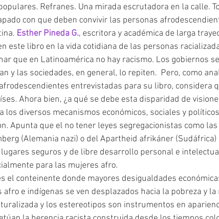
apado con que deben convivir las personas afrodescendient
ina. 
Esther Pineda G.
, escritora y académica de larga trayec
 este libro en la vida cotidiana de las personas racializad
n y las sociedades, en general, lo repiten.  Pero, como anali
frodescendientes entrevistadas para su libro, considera 
íses. Ahora bien, ¿a qué se debe esta disparidad de vision
ión. Apunta que el no tener leyes segregacionistas como las
erg (Alemania nazi) o del Apartheid afrikáner (Sudáfrica)  
lugares seguros y de libre desarrollo personal e intelectual
ialmente para las mujeres afro.
s afro e indígenas se ven desplazados hacia la pobreza y la
turalizada y los estereotipos son instrumentos en aparienc
etúan la herencia racista construida desde los tiempos colo