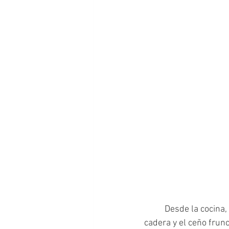
	Desde la cocina, Olguita veía la catedral y la plaza Moreno y esperaba con las manos en la 
cadera y el ceño frun