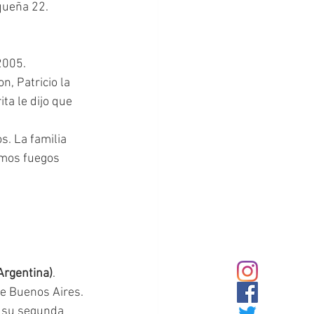
queña 22. 
 2005.
ta le dijo que 
imos fuegos 
Argentina)
. 
de Buenos Aires. 
ó su segunda 