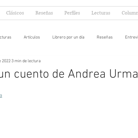
Clásicos
Reseñas
Perfiles
Lecturas
Column
cturas
Artículos
Librero por un día
Reseñas
Entrev
e 2022
3 min de lectura
 yo lector
 un cuento de Andrea Urm
a