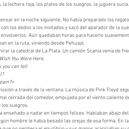
con los dedos a los invitados y sacó del aparador de la sue
e envolverlos. Aún quedaban horas para hacerlo suavemente
ban en la ruta, viniendo desde Pehuajó.
Wish You Were Here
.
k you can tell
l?
 pain?»
mal cerrada del comedor, empujada por el viento caliente de
e los suegros.
ngún hombre le había besado las orejas de esa forma. En la s
a que no perdiera el equilibrio y sus manos acariciaban su 