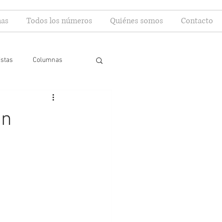
as
Todos los números
Quiénes somos
Contacto
istas
Columnas
an