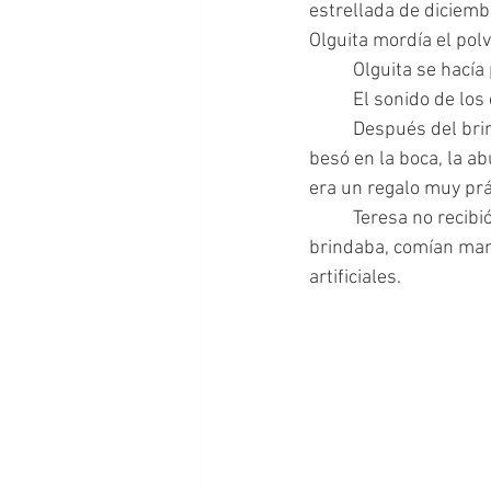
estrellada de diciemb
Olguita mordía el pol
 	Olguita se hací
 	El sonido de lo
 	Después del brindis, Olguita repartió los regalos, los suegros se emocionaron, Patricio la 
besó en la boca, la abu
era un regalo muy prá
 	Teresa no recibió un regalo. El clásico de las navidades desde hacía seis años. La familia 
brindaba, comían mant
artificiales.