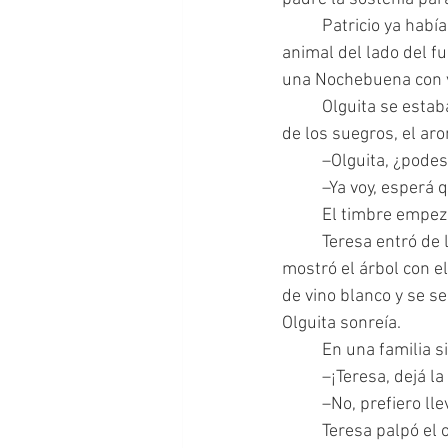
 	Patricio ya había quitado los restos de sangre y pelos del lechón. Colocó la cabeza del 
animal del lado del fu
una Nochebuena con v
 	Olguita se estaba terminando de pintar las uñas de los pies. Escuchó a lo lejos la discusión 
de los suegros, el aro
 	–Olguita, ¿pode
 	–Ya voy, esper
 	El timbre empe
 	Teresa entró de la mano del padre de Olguita y la suegra la recibió con besos y abrazos y le 
mostró el árbol con e
de vino blanco y se se
Olguita sonreía.
 	En una familia 
 	–¡Teresa, dejá l
 	–No, prefiero l
 	Teresa palpó el objeto duro dentro de su cartera, miró a través de ventana hacia la noche 