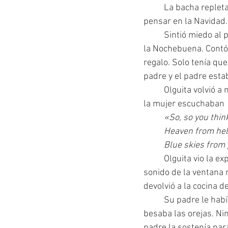
 	La bacha repleta, la lechera roja, los platos de los suegros, la juguera sucia. Tenía que 
pensar en la Navidad.
 	Sintió miedo al pensar en la noche siguiente. No había preparado los regalos y se acercaba 
la Nochebuena. Contó 
regalo. Solo tenía qu
padre y el padre esta
 	Olguita volvió a mirar la catedral de La Plata. Un camión Scania venía de frente, su padre y 
la mujer escuchaban 
	«So, so you thin
 	Heaven from hel
 	Blue skies from
	Olguita vio la explosión a través de la ventana. La música de Pink Floyd seguía sonando. El 
sonido de la ventana 
devolvió a la cocina d
 	Su padre le había enseñado a nadar en tiempos felices. Hablaban abajo del agua y él le 
besaba las orejas. Ni
padre la sostenía par