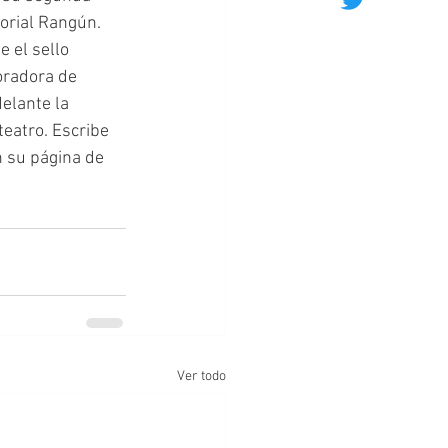
torial Rangún. 
e el sello 
oradora de 
delante la 
teatro. Escribe 
 su página de 
Ver todo