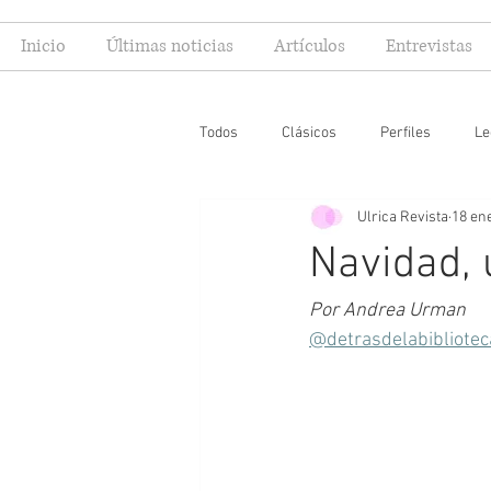
Inicio
Últimas noticias
Artículos
Entrevistas
Todos
Clásicos
Perfiles
Le
Ulrica Revista
18 en
Editoriales
Especial FIL
Mi
Navidad,
Por Andrea Urman
@detrasdelabibliotec