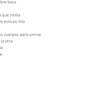
obre boca
 que limita
yo esto es mío
us cuerpos para unirse
 la otra
ia
e.