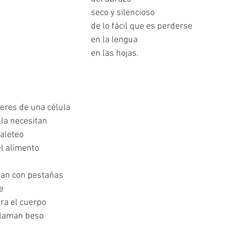
seco y silencioso
de lo fácil que es perderse
en la lengua
en las hojas.
eres de una célula
la necesitan
 aleteo
el alimento
tan con pestañas
e
tra el cuerpo
llaman beso