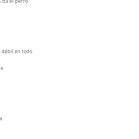
 da el perro
 débil en todo
de
a