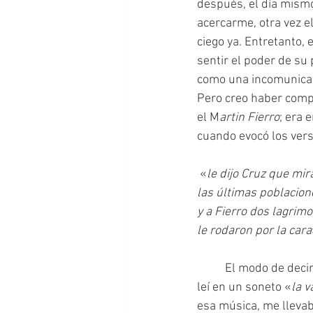
después, el día mismo
acercarme, otra vez el
ciego ya. Entretanto, 
sentir el poder de su p
como una incomunicad
Pero creo haber comp
el M
artin Fierro
; era 
cuando evocó los verso
 «
le dijo Cruz que mir
las últimas poblacion
y a Fierro dos lagrim
le rodaron por la cara
  	El modo de decir me arrancó, a mi vez, dos lagrimones, que me brotaron cuando, por azar, 
leí en un soneto «
la v
esa música, me llevab