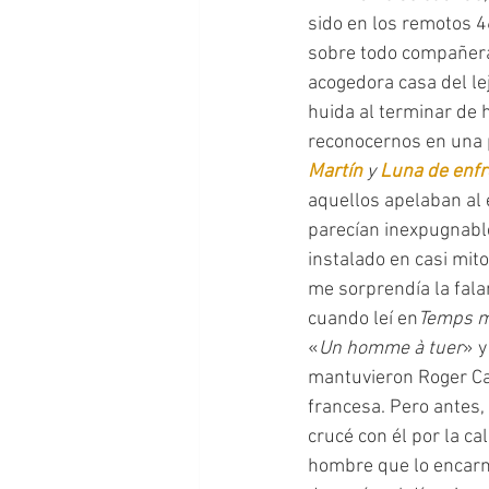
sido en los remotos 4
sobre todo compañeras
acogedora casa del le
huida al terminar de h
reconocernos en una 
Martín 
y 
Luna de enfr
aquellos apelaban al 
parecían inexpugnabl
instalado en casi mit
me sorprendía la fala
cuando leí en
Temps m
«
Un homme à tuer
» y
mantuvieron Roger Cail
francesa. Pero antes,
crucé con él por la ca
hombre que lo encarna