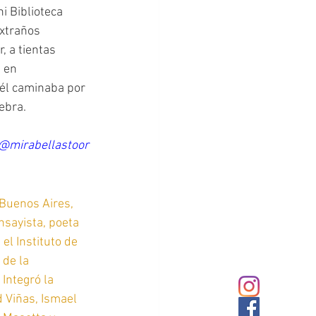
i Biblioteca 
extraños 
, a tientas 
 en 
 él caminaba por 
ebra.
@mirabellastoor
 Buenos Aires, 
ensayista, poeta 
el Instituto de 
de la 
Integró la 
d Viñas, Ismael 