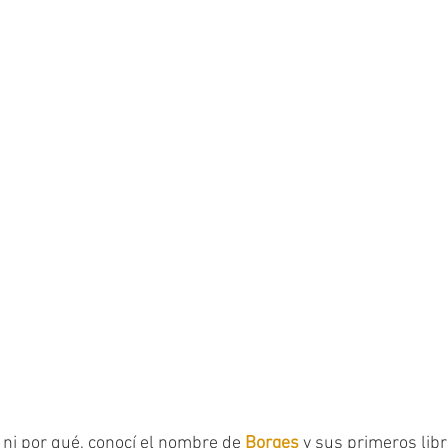
, ni por qué, conocí el nombre de 
Borges 
y sus primeros lib