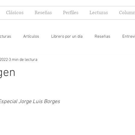
Clásicos
Reseñas
Perfiles
Lecturas
Column
cturas
Artículos
Librero por un día
Reseñas
Entrev
 2022
3 min de lectura
 yo lector
gen
 Especial Jorge Luis Borges