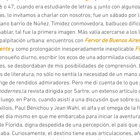
6 o 47, cuando era estudiante de letras y, junto con alguno
, lo invitamos a charlar con nosotros; fue un sábado por l
jano barrio de Núñez. Timidez conmovedora, balbuceo dificu
ablar, tal fue la primera imagen. Más valía acercarse a los 
palpitación urbana: encuentros con 
Fervor de Buenos Aire
ente 
y, como prolongación inesperadamente inexplicable 
Fi
ensueño diurno, escribir los ecos de una adormilada ciudad,
es, se desbordaban de mis posibilidades de comprensión. L
os de literatura, no sólo no sentía la necesidad de un mano
nge de rendidos admiradores. Pero me di cuenta de lo que p
odernes,
la revista dirigida por Sartre, un extenso artículo 
 luego, en Paris, cuando asistí a una discusión que sobre s
lois, Paul Bénichou y Jean Wahl, el alfa y el omega de la fi
 el día mismo en que me embarcaba para iniciar la aventur
lle Florida, digna despedida de una percepción, el país que
ba. Curiosamente, el destino tiene esas articulaciones, añ