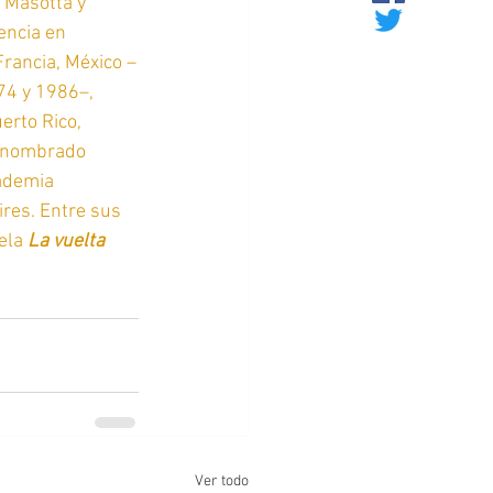
 Masotta y 
encia en 
Francia, México –
74 y 1986–, 
erto Rico, 
e nombrado 
ademia 
res. Entre sus 
ela 
La vuelta 
Ver todo