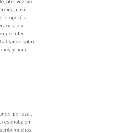
, otra vez sin 
rdida, casi 
es, empecé a 
rarias, así 
omprender. 
 hablando sobre 
n muy grande 
a, resonaba en 
Escribí muchas 