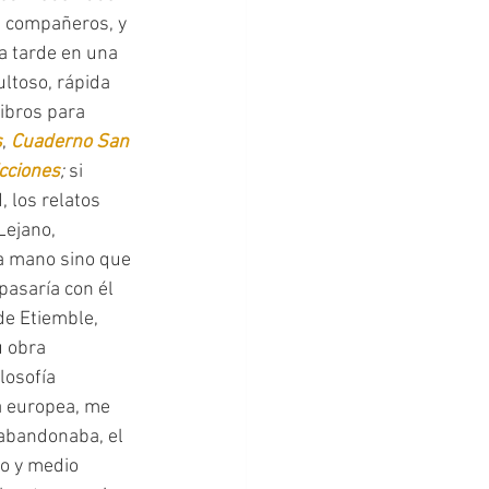
s compañeros, y 
a tarde en una 
ltoso, rápida 
libros para 
s
, 
Cuaderno San 
cciones
; 
si 
 los relatos 
ejano, 
 a mano sino que 
asaría con él 
de Etiemble, 
u obra 
losofía 
a europea, me 
 abandonaba, el 
o y medio 