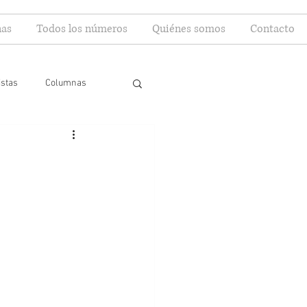
as
Todos los números
Quiénes somos
Contacto
istas
Columnas