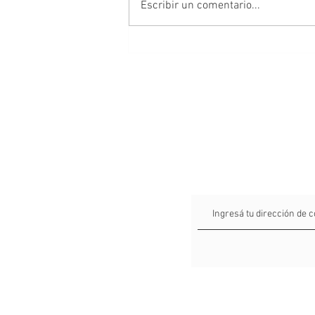
Escribir un comentario...
David Silva Rojas, Premio
Internacional de Novela Breve
Almadía-Ventosa Arrufat