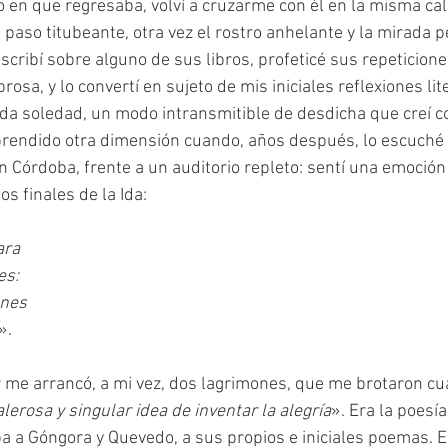
 en que regresaba, volví a cruzarme con él en la misma calle
 paso titubeante, otra vez el rostro anhelante y la mirada pe
escribí sobre alguno de sus libros, profeticé sus repeticion
rosa, y lo convertí en sujeto de mis iniciales reflexiones lite
a soledad, un modo intransmitible de desdicha que creí c
rendido otra dimensión cuando, años después, lo escuché
en Córdoba, frente a un auditorio repleto: sentí una emoció
s finales de la Ida:
ara
es:
ones
».
alerosa y singular idea de inventar la alegría
». Era la poesí
a a Góngora y Quevedo, a sus propios e iniciales poemas. 