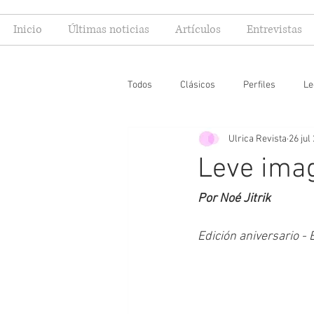
Inicio
Últimas noticias
Artículos
Entrevistas
Todos
Clásicos
Perfiles
Le
Ulrica Revista
26 jul
Editoriales
Especial FIL
Mi
Leve ima
Por Noé Jitrik
Edición aniversario -