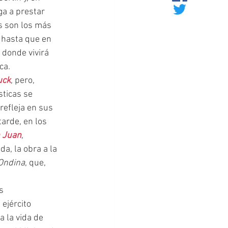
a a prestar 
s son los más 
 hasta que en 
donde vivirá 
ca.
uck
, pero, 
ticas se 
refleja en sus 
arde, en los 
 Juan
, 
a, la obra a la 
Ondina
, que, 
ejército 
 la vida de 