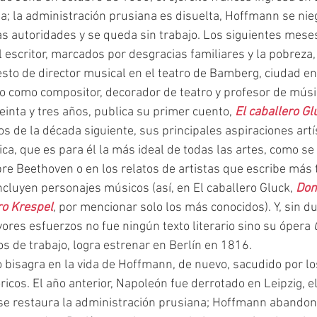
a; la administración prusiana es disuelta, Hoffmann se nieg
s autoridades y se queda sin trabajo. Los siguientes mese
l escritor, marcados por desgracias familiares y la pobreza,
to de director musical en el teatro de Bamberg, ciudad en 
o como compositor, decorador de teatro y profesor de músi
treinta y tres años, publica su primer cuento, 
El caballero Gl
s de la década siguiente, sus principales aspiraciones artís
a, que es para él la más ideal de todas las artes, como se 
re Beethoven o en los relatos de artistas que escribe más t
ncluyen personajes músicos (así, en El caballero Gluck, 
Don
ro Krespel
, por mencionar solo los más conocidos). Y, sin dud
ores esfuerzos no fue ningún texto literario sino su ópera 
s de trabajo, logra estrenar en Berlín en 1816.
icos. El año anterior, Napoleón fue derrotado en Leipzig, el 
 se restaura la administración prusiana; Hoffmann abandona