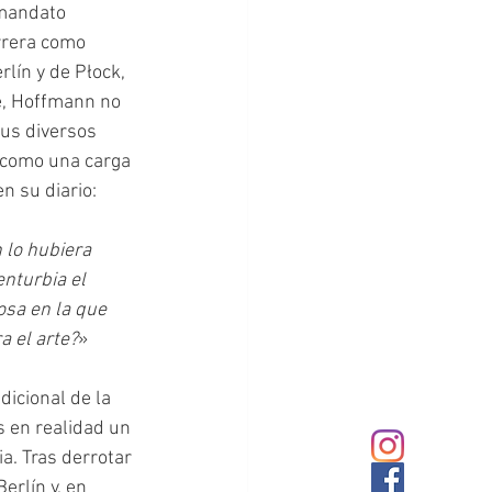
 mandato 
rrera como 
rlín y de Płock, 
e, Hoffmann no 
us diversos 
s como una carga 
n su diario:
 lo hubiera 
nturbia el 
osa en la que 
a el arte?
»
 en realidad un 
. Tras derrotar 
erlín y, en 