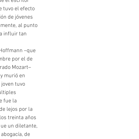
 el escritor 
 tuvo el efecto 
ión de jóvenes 
lmente, al punto 
 influir tan 
mbre por el de 
rado Mozart– 
y murió en 
 joven tuvo 
ltiples 
 fue la 
de lejos por la 
 los treinta años 
e un diletante, 
 abogacía, de 