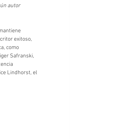
ún autor 
ritor exitoso, 
ca, como 
ger Safranski, 
encia 
ce Lindhorst, el 