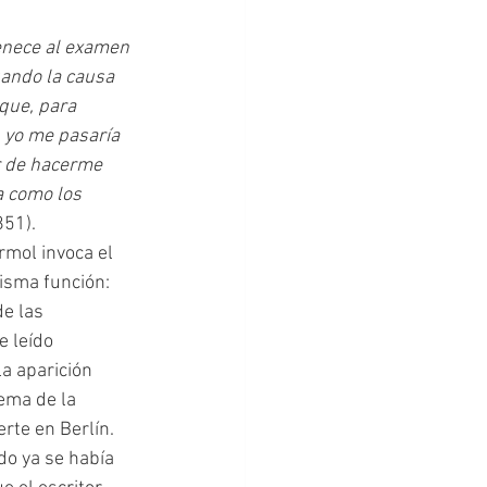
tenece al examen 
ando la causa 
 que, para 
 yo me pasaría 
r de hacerme 
a como los 
851).
rmol invoca el 
isma función: 
e las 
 leído 
a aparición 
ema de la 
rte en Berlín. 
o ya se había 