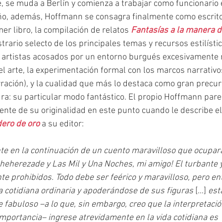
 se muda a Berlín y comienza a trabajar como funcionario e
año, además, Hoffmann se consagra finalmente como escritor 
er libro, la compilación de relatos 
Fantasías a la manera d
ario selecto de los principales temas y recursos estilístico
 artistas acosados por un entorno burgués excesivamente m
el arte, la experimentación formal con los marcos narrativo
ración), y la cualidad que más lo destaca como gran precur
tura: su particular modo fantástico. El propio Hoffmann par
nte de su originalidad en este punto cuando le describe e
dero de oro
 a su editor:
te en la continuación de un cuento maravilloso que ocupará
heherezade y Las Mil y Una Noches, mi amigo! El turbante y
te prohibidos. Todo debe ser feérico y maravilloso, pero en
 cotidiana ordinaria y apoderándose de sus figuras
 […]
 est
fabuloso –a lo que, sin embargo, creo que la interpretaci
importancia– ingrese atrevidamente en la vida cotidiana es 