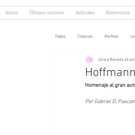
Inicio
Últimas noticias
Artículos
Entrevistas
Todos
Clásicos
Perfiles
Le
Ulrica Revista
24 oct
Editoriales
Especial FIL
Mi
Hoffmann
Homenaje al gran auto
Por Gabriel D. Pasca