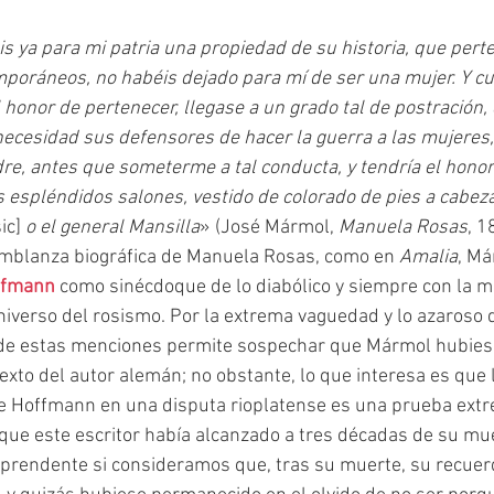
is ya para mi patria una propiedad de su historia, que per
poráneos, no habéis dejado para mí de ser una mujer. Y cu
l honor de pertenecer, llegase a un grado tal de postración,
necesidad sus defensores de hacer la guerra a las mujeres,
re, antes que someterme a tal conducta, y tendría el hono
 espléndidos salones, vestido de colorado de pies a cabez
sic] 
o el general Mansilla
» (José Mármol, 
Manuela Rosas
, 1
semblanza biográfica de Manuela Rosas, como en 
Amalia
, Má
offmann
 como sinécdoque de lo diabólico y siempre con la m
universo del rosismo. Por la extrema vaguedad y lo azaroso d
 de estas menciones permite sospechar que Mármol hubiese
exto del autor alemán; no obstante, lo que interesa es que l
de Hoffmann en una disputa rioplatense es una prueba extr
ue este escritor había alcanzado a tres décadas de su mue
prendente si consideramos que, tras su muerte, su recuerd