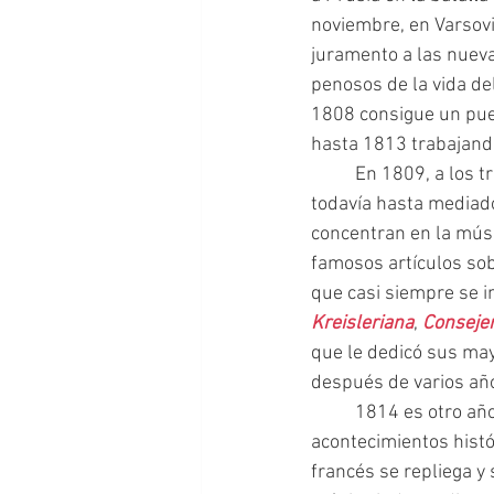
noviembre, en Varsovi
juramento a las nueva
penosos de la vida de
1808 consigue un pues
hasta 1813 trabajand
 	En 1809, a los 
todavía hasta mediado
concentran en la músic
famosos artículos sob
que casi siempre se i
Kreisleriana
, 
Conseje
que le dedicó sus may
después de varios año
 	1814 es otro año bisagra en la vida de Hoffmann, de nuevo, sacudido por los 
acontecimientos histór
francés se repliega y