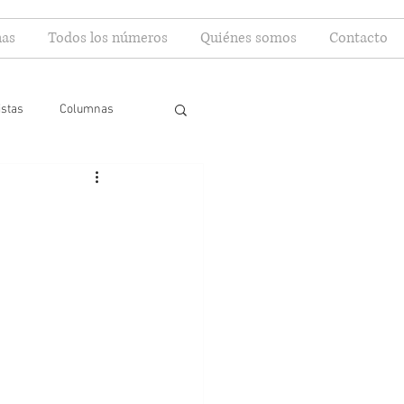
as
Todos los números
Quiénes somos
Contacto
istas
Columnas