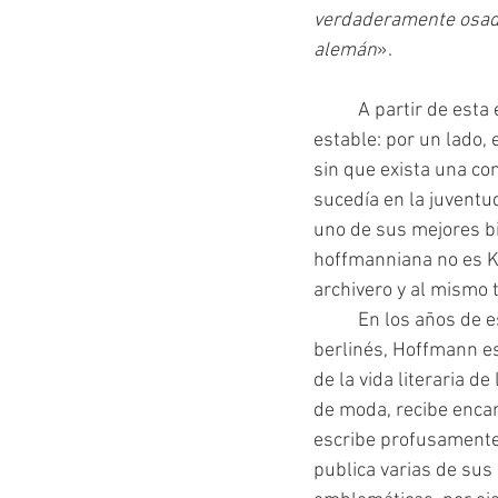
verdaderamente osada 
alemán
».
	A partir de esta época y hasta su muerte, la vida de Hoffmann en Berlín se mantiene 
estable: por un lado, e
sin que exista una con
sucedía en la juventu
uno de sus mejores bi
hoffmanniana no es Kre
archivero y al mismo
	En los años de este último período 
berlinés, Hoffmann es
de la vida literaria de 
de moda, recibe encar
escribe profusamente
publica varias de sus