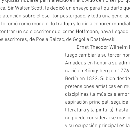
y quizás hubiese permanecido en el olvido de no ser porque
a, Sir Walter Scott, le dedicó un ensayo para liquidarlo que
a atención sobre el escritor postergado, y toda una generac
lo tomó como modelo, lo tradujo y lo dio a conocer mundia
ncontrar un solo escritor que, como Hoffmann, haya llegado a
s escritores, de Poe a Balzac, de Gogol a Dostoievski.
	Ernst Theodor Wilhelm Hoffmann –que 
luego cambiaría su tercer no
Amadeus en honor a su admi
nació en Königsberg en 1776 
Berlín en 1822. Si bien desde
pretensiones artísticas en mú
disciplinas (la música siempre
aspiración principal, seguida 
literatura y la pintura), hasta
no puede considerarse más qu
y su ocupación principal es la