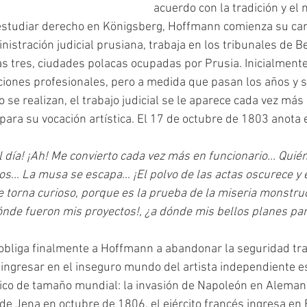
acuerdo con la tradición y el
 estudiar derecho en Königsberg, Hoffmann comienza su ca
nistración judicial prusiana, trabaja en los tribunales de Be
as tres, ciudades polacas ocupadas por Prusia. Inicialment
ciones profesionales, pero a medida que pasan los años y s
o se realizan, el trabajo judicial se le aparece cada vez má
para su vocación artística. El 17 de octubre de 1803 anota e
l día! ¡Ah! Me convierto cada vez más en funcionario... Quién
s… La musa se escapa… ¡El polvo de las actas oscurece y e
e torna curioso, porque es la prueba de la miseria monstru
ónde fueron mis proyectos!, ¿a dónde mis bellos planes par
ingresar en el inseguro mundo del artista independiente es
ico de tamaño mundial: la invasión de Napoleón en Alemania
 de Jena en octubre de 1806, el ejército francés ingresa en B