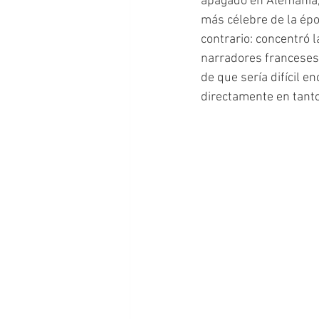
apagado en Alemania, 
más célebre de la époc
contrario: concentró l
narradores franceses 
de que sería difícil e
directamente en tanto