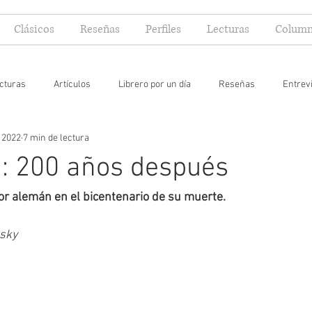
Clásicos
Reseñas
Perfiles
Lecturas
Column
cturas
Artículos
Librero por un día
Reseñas
Entrev
 2022
7 min de lectura
 yo lector
: 200 años después
r alemán en el bicentenario de su muerte.
nsky