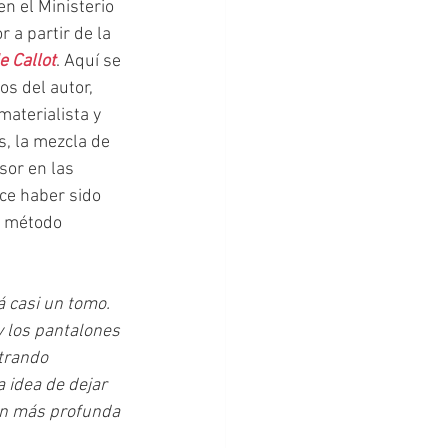
n el Ministerio 
a partir de la 
e Callot
. Aquí se 
s del autor, 
aterialista y 
s, la mezcla de 
sor en las 
ece haber sido 
l método 
 casi un tomo. 
 los pantalones 
trando 
a idea de dejar 
ón más profunda 