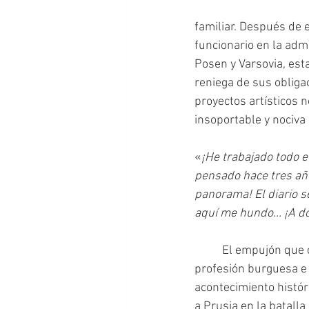
familiar. Después de
funcionario en la admi
Posen y Varsovia, est
reniega de sus obliga
proyectos artísticos n
insoportable y nociva 
«
¡He trabajado todo e
pensado hace tres año
panorama! El diario s
aquí me hundo... ¡A d
 	El empujón que obliga finalmente a Hoffmann a abandonar la seguridad tradicional de la 
profesión burguesa e 
acontecimiento histór
a Prusia en la batalla