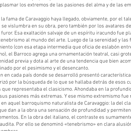
e plasmar los extremos de las pasiones del alma y de las e
e vislumbra en su obra, pero también por los avatares de
 furor. Esa exaltación salvaje de un espíritu iracundo fue 
 tenebrismo al mundo del arte. Luego de la serenidad y las
iento (con esa etapa intermedia que oficia de eslabón entre 
mo), el Barroco agrega una ornamentación teatral, casi grot
enidad previa y dota al arte de una tendencia que bien aco
inado por el pesimismo y el desencanto. 
terizó por la búsqueda de lo que se hallaba detrás de esos c
s que representaba el clasicismo. Ahondaba en la profund
sus pasiones más extremas. Y ese mismo extremismo fue 
 en aquel barroquismo naturalista de Caravaggio: la del cl
ue dan a la obra una sensación de profundidad y permiten 
ementos. En la obra del italiano, el contraste es sumamente 
naudita. Por ello se denominó «tenebrismo» en clara alusión 