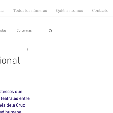
as
Todos los números
Quiénes somos
Contacto
istas
Columnas
ional
rotescos que 
teatrales entre 
nés dela Cruz 
idad humana.