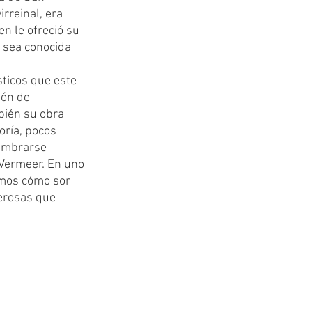
rreinal, era 
n le ofreció su 
 sea conocida 
ticos que este 
ión de 
bién su obra 
oría, pocos 
lumbrarse 
Vermeer. En uno 
emos cómo sor 
erosas que 