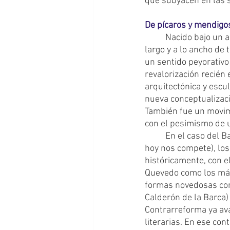
que subyacen en las 
De pícaros y mendigo
	Nacido bajo un ambiente borrascoso caracterizado por disputas religiosas y políticas a lo 
largo y a lo ancho de 
un sentido peyorativo
revalorización recién 
arquitectónica y escul
nueva conceptualizaci
También fue un movim
con el pesimismo de u
	En el caso del Barroco español (aquel que estará más hermanado con el americano que 
hoy nos compete), los
históricamente, con e
Quevedo como los más 
formas novedosas como
Calderón de la Barca)
Contrarreforma ya ava
literarias. En ese con