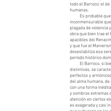
todo el Barroco: el d
humanas.
	Es probable que la fama de Caravaggio haya llegado, obviamente, por el talento 
inconmensurable que s
plagada de violencia y
obra que bien trae el
apacibles del Renacim
y que fue el Manieris
desestabiliza esa ser
período histórico dom
	El Barroco, si bien en cada país donde se desarrolló presentó características muy 
distintivas, se carac
perfectos y armónico
del alma humana, de 
con una forma inédita
y sombras extremas q
atención en ciertos el
es exagerada y casi i