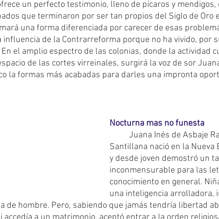
ofrece un perfecto testimonio, lleno de pícaros y mendigos,
pados que terminaron por ser tan propios del Siglo de Oro 
mará una forma diferenciada por carecer de esas problemát
 influencia de la Contrarreforma porque no ha vivido, por s
En el amplio espectro de las colonias, donde la actividad c
pacio de las cortes virreinales, surgirá la voz de sor Juan
o la formas más acabadas para darles una impronta oportu
Nocturna mas no funesta
	Juana Inés de Asbaje Ramírez de 
Santillana nació en la Nueva
y desde joven demostró un ta
inconmensurable para las letr
conocimiento en general. Niña
una inteligencia arrolladora, i
a de hombre. Pero, sabiendo que jamás tendría libertad ab
i accedía a un matrimonio, aceptó entrar a la orden religio