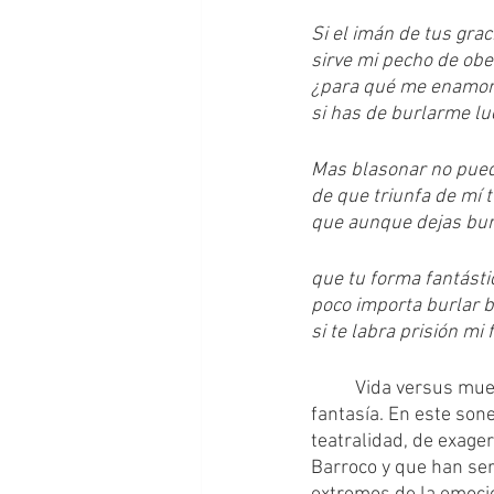
Si el imán de tus graci
sirve mi pecho de obe
¿para qué me enamora
si has de burlarme lu
Mas blasonar no pued
de que triunfa de mí t
que aunque dejas burl
que tu forma fantásti
poco importa burlar 
si te labra prisión mi 
	Vida versus muerte. Alegría versus pena. Enamoramiento versus burla. Tiranía versus 
fantasía. En este sone
teatralidad, de exage
Barroco y que han ser