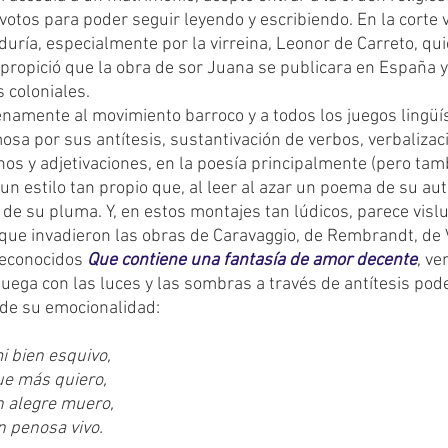
otos para poder seguir leyendo y escribiendo. En la corte vi
uría, especialmente por la virreina, Leonor de Carreto, quie
 propició que la obra de sor Juana se publicara en España y
s coloniales.
enamente al movimiento barroco y a todos los juegos lingüís
osa por sus antítesis, sustantivación de verbos, verbalizac
nos y adjetivaciones, en la poesía principalmente (pero tam
n estilo tan propio que, al leer al azar un poema de su aut
 de su pluma. Y, en estos montajes tan lúdicos, parece vis
que invadieron las obras de Caravaggio, de Rembrandt, de 
econocidos 
Que contiene una fantasía de amor decente
, v
juega con las luces y las sombras a través de antítesis pod
de su emocionalidad:
i bien esquivo,
ue más quiero,
en alegre muero,
n penosa vivo.