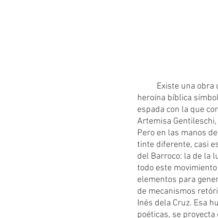
	Existe una obra de Caravaggio que me resulta perturbadoramente fascinante. Judit, la 
heroína bíblica símbol
espada con la que cor
Artemisa Gentileschi,
Pero en las manos de 
tinte diferente, casi 
del Barroco: la de la 
todo este movimiento 
elementos para generar
de mecanismos retóric
Inés dela Cruz. Esa hu
poéticas, se proyecta