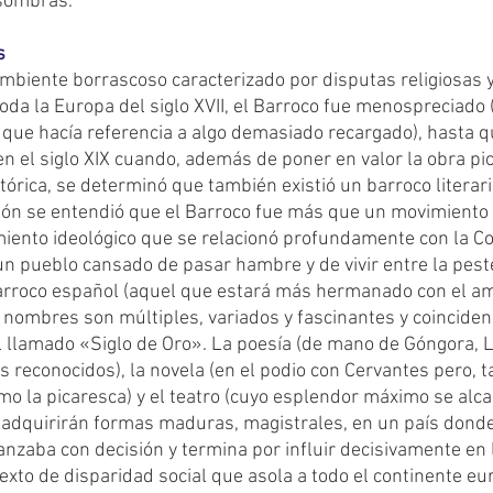
sombras.
s
toda la Europa del siglo XVII, el Barroco fue menospreciado 
 que hacía referencia a algo demasiado recargado), hasta q
en el siglo XIX cuando, además de poner en valor la obra pic
tórica, se determinó que también existió un barroco literario
ón se entendió que el Barroco fue más que un movimiento a
iento ideológico que se relacionó profundamente con la Co
n pueblo cansado de pasar hambre y de vivir entre la peste
 nombres son múltiples, variados y fascinantes y coinciden,
l llamado «Siglo de Oro». La poesía (de mano de Góngora, L
reconocidos), la novela (en el podio con Cervantes pero, t
 la picaresca) y el teatro (cuyo esplendor máximo se alca
 adquirirán formas maduras, magistrales, en un país donde
nzaba con decisión y termina por influir decisivamente en 
texto de disparidad social que asola a todo el continente eur