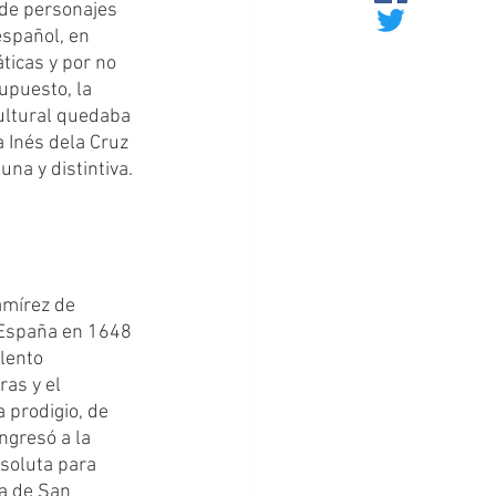
 de personajes 
español, en 
icas y por no 
upuesto, la 
ultural quedaba 
a Inés dela Cruz 
na y distintiva.
 España en 1648 
lento 
as y el 
 prodigio, de 
ngresó a la 
soluta para 
sa de San 