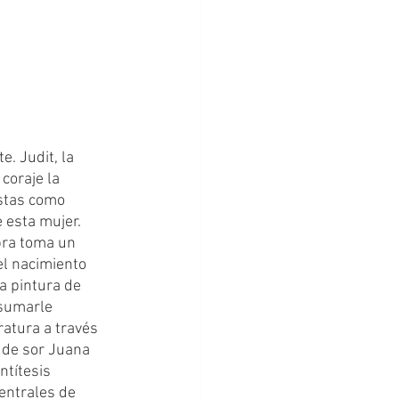
coraje la 
istas como 
 esta mujer. 
bra toma un 
el nacimiento 
la pintura de 
 sumarle 
ratura a través 
 de sor Juana 
ntítesis 
entrales de 