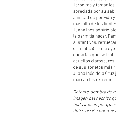
Jerónimo y tomar los v
apreciada por su sabid
amistad de por vida y
más allá de los límite
Juana Inés adhirió pl
le permitía hacer. Fam
sustantivos, retruéca
dramática) construyó u
dudarían que se trata
aquellos claroscuros 
de sus sonetos más r
Juana Inés dela Cruz 
marcan los extremos 
Detente, sombra de m
imagen del hechizo q
bella ilusión por qui
dulce ficción por quie