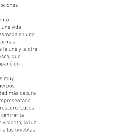
mociones 
 una vida 
plasmada en una 
 formas 
la una y la otra 
esca, que 
mpañó un 
uerpos 
idad más oscura 
representado 
aroscuro. Luces 
centrar la 
violento, la luz 
a las tinieblas 