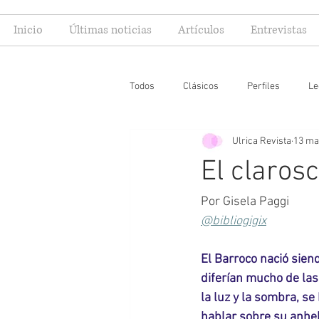
Inicio
Últimas noticias
Artículos
Entrevistas
Todos
Clásicos
Perfiles
Le
Ulrica Revista
13 ma
Editoriales
Especial FIL
Mi
El claros
Por Gisela Paggi
@bibliogigix
El Barroco nació sien
diferían mucho de las
la luz y la sombra, se
hablar sobre su anhel