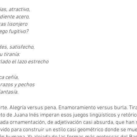
as, atractivo,
diente acero,
s lisonjero
ego fugitivo?
es, satisfecho,
u tiranía:
ado el lazo estrecho
ca ceñía,
brazos y pechos
fantasía.
to de Juana Inés imperan esos juegos lingüísticos y retóric
rada ornamentación, de adjetivación casi absurda, que han s
vido para construir un estilo casi geométrico donde se mue