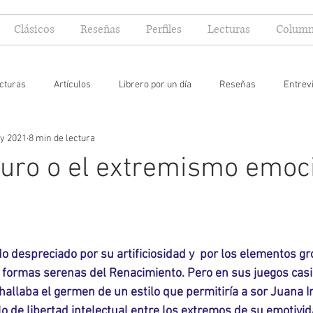
Clásicos
Reseñas
Perfiles
Lecturas
Column
cturas
Artículos
Librero por un día
Reseñas
Entrev
y 2021
8 min de lectura
 yo lector
curo o el extremismo emoc
do despreciado por su artificiosidad y  por los elementos g
 formas serenas del Renacimiento. Pero en sus juegos casi 
 hallaba el germen de un estilo que permitiría a sor Juana I
o de libertad intelectual entre los extremos de su emotiv