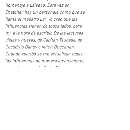
homenaje a Laiseca. Esta vez en 
Thatcher, hay un personaje chino que se 
llama el maestro Lai. Yo creo que las 
influencias vienen de todos lados, para 
mí, a la hora de escribir. De las lecturas 
viejas y nuevas, de Capitán Tsubasa, de 
Cocodrilo Dandy o Mitch Buccanan. 
Cuando escribo se me actualizan todas 
las influencias de manera inconsciente, 
como las voces de Pedro Páramo, como 
un río subterráneo que me atraviesa y 
nunca sé bien qué está pasando.
U: Tu caracterización de la 
Dama de 
Hierro
 pareciera parodiar a ciertos 
personajes resonantes de la política 
actual (local e internacional). ¿La 
realidad supera a la ficción?