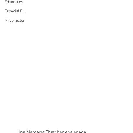
Editoriales
Especial FIL
Mi yo lector
	Una Margaret Thatcher enajenada 