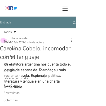
Entrada
Todos
Ulrica Revista
Todos
15 feb 2022
6 min de lectura
Carolina Cobelo, incomodar
Clásicos
con el lenguaje
Perfiles
Lecturas
La escritora argentina nos cuenta todo el 
detrás de escena de 
Thatcher, 
su más 
Artículos
reciente novela. Espionaje, política, 
Librero por un día
literatura y lenguaje en una charla 
Reseñas
imperdible.
Entrevistas
Columnas